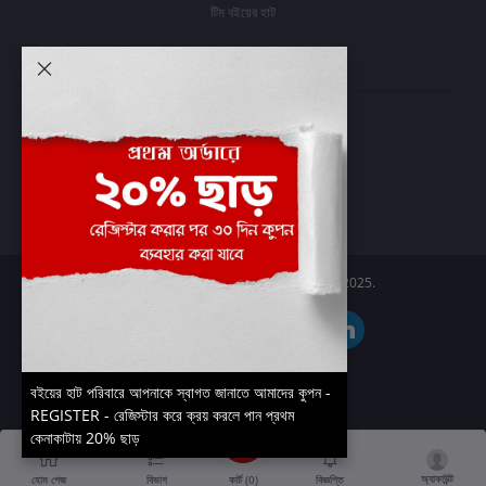
টিম বইয়ের হাট
আমার অ্যাকাউন্ট
প্রবেশ করুন
অর্ডার ইতিহাস
আমার ইচ্ছাগুলি
অর্ডার ট্র্যাকিং
Boier Haat™ | © All rights reserved 2025.
বইয়ের হাট পরিবারে আপনাকে স্বাগত জানাতে আমাদের কুপন -
REGISTER - রেজিস্টার করে ক্রয় করলে পান প্রথম
কেনাকাটায় 20% ছাড়
অ্যাকাউন্ট
কার্ট (
0
)
হোম পেজ
বিভাগ
বিজ্ঞপ্তি