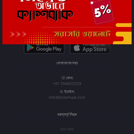
সাবস্ক্রাইব
যোগাযোগের তথ্য
ফোন:
+91 7044472233
ইমেইল:
info@boierhaat.com
গুরুত্বপূর্ণ লিঙ্ক
ব্লগ পোস্ট