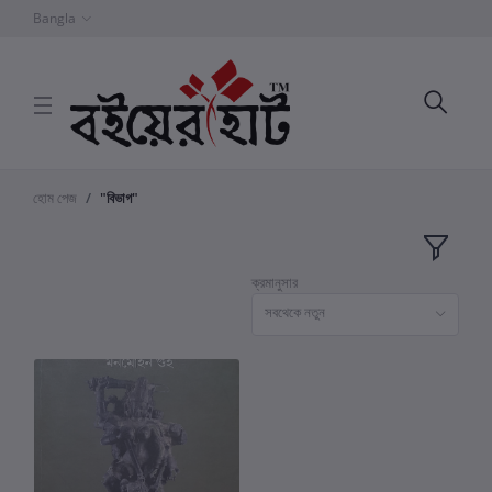
Bangla
হোম পেজ
"বিভাগ"
ক্রমানুসার
সবথেকে নতুন