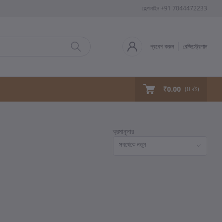
হেল্পলাইন
+91 7044472233
প্রবেশ করুন
রেজিস্ট্রেশান
₹0.00
(
0
বই)
ক্রমানুসার
সবথেকে নতুন