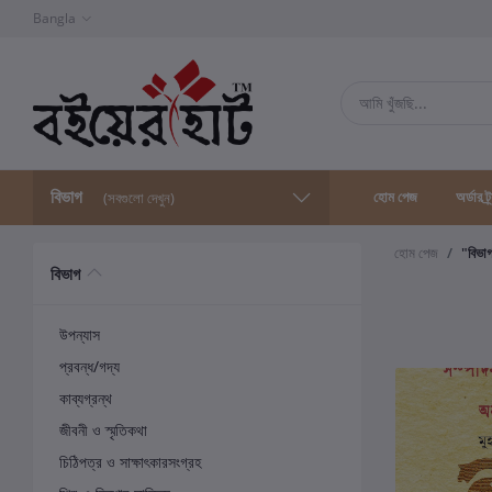
Bangla
বিভাগ
হোম পেজ
অর্ডার ট্
(সবগুলো দেখুন)
হোম পেজ
"বিভা
বিভাগ
উপন্যাস
প্রবন্ধ/গদ্য
কাব্যগ্রন্থ
জীবনী ও স্মৃতিকথা
চিঠিপত্র ও সাক্ষাৎকারসংগ্রহ