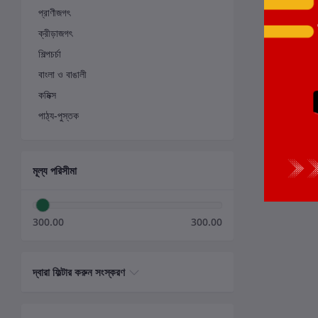
প্রাণীজগৎ
ক্রীড়াজগৎ
শিল্পচর্চা
বাংলা ও বাঙালী
কমিক্স
পাঠ্য-পুস্তক
মূল্য পরিসীমা
300.00
300.00
দ্বারা ফিল্টার করুন সংস্করণ