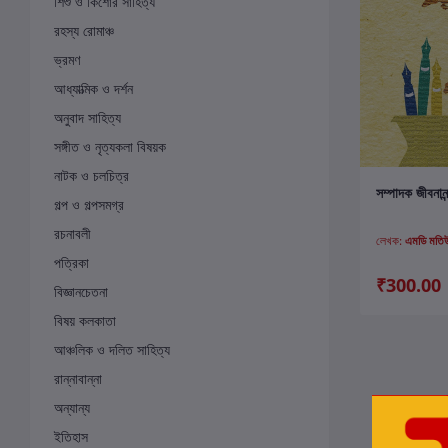
শিশু ও কিশোর সাহিত্য
রহস্য রোমাঞ্চ
ভ্রমণ
আধ্যাত্মিক ও দর্শন
অনুবাদ সাহিত্য
সঙ্গীত ও নৃত্যকলা বিষয়ক
নাটক ও চলচিত্র
ক
সম্পাদক জীবনানন্
গল্প ও গল্পসমগ্র
রচনাবলী
লেখক:
এমডি মতিউ
পত্রিকা
₹300.00
বিজ্ঞানচেতনা
বিষয় কলকাতা
আঞ্চলিক ও দলিত সাহিত্য
রান্নাবান্না
অন্যান্য
ইতিহাস