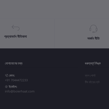
প্রত্যাবর্তন নীতিমালা
সমর্থন নীতি
যোগাযোগের তথ্য
গুরুত্বপূর্ণ লিঙ্ক
ফোন:
ব্লগ পোস্ট
+91 7044472233
টিম বইয়ের হাট
ইমেইল:
info@boierhaat.com