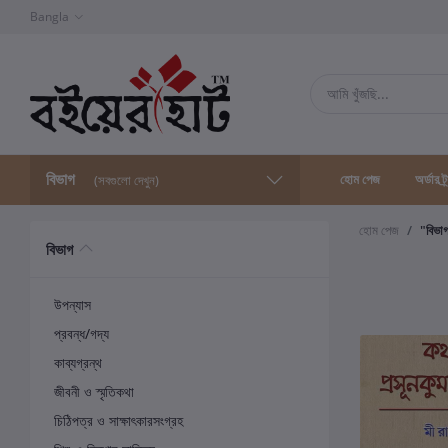
Bangla
বিভাগ
হোম পেজ
অর্ডার ট্
(সবগুলো দেখুন)
হোম পেজ
"বিভা
বিভাগ
উপন্যাস
প্রবন্ধ/গদ্য
কাব্যগ্রন্থ
জীবনী ও স্মৃতিকথা
চিঠিপত্র ও সাক্ষাৎকারসংগ্রহ