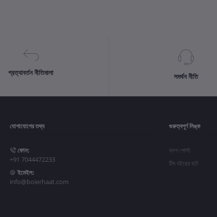
প্রত্যাবর্তন নীতিমালা
সমর্থন নীতি
যোগাযোগের তথ্য
গুরুত্বপূর্ণ লিঙ্ক
ফোন:
ব্লগ পোস্ট
+91 7044472233
টিম বইয়ের হাট
ইমেইল:
info@boierhaat.com