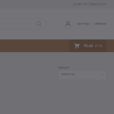
হেল্পলাইন
+91 7044472233
প্রবেশ করুন
রেজিস্ট্রেশান
₹0.00
(
0
বই)
ক্রমানুসার
সবথেকে নতুন