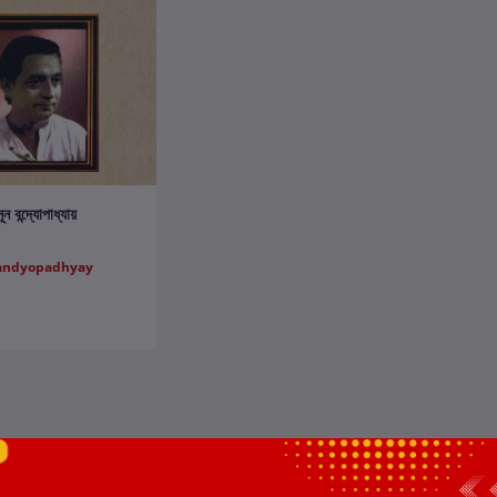
ার্টে যোগ করুন
ন বন্দ্যোপাধ্যায়
andyopadhyay