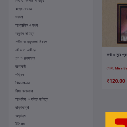
শিশু ও কিশোর সাহিত্য
রহস্য রোমাঞ্চ
ভ্রমণ
আধ্যাত্মিক ও দর্শন
অনুবাদ সাহিত্য
সঙ্গীত ও নৃত্যকলা বিষয়ক
নাটক ও চলচিত্র
ক
কথা ও সুরে প্রসূ
গল্প ও গল্পসমগ্র
রচনাবলী
লেখক:
Mira B
পত্রিকা
₹120.00
বিজ্ঞানচেতনা
বিষয় কলকাতা
আঞ্চলিক ও দলিত সাহিত্য
রান্নাবান্না
অন্যান্য
ইতিহাস