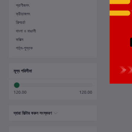
প্রাণীজগৎ
ক্রীড়াজগৎ
শিল্পচর্চা
বাংলা ও বাঙালী
কমিক্স
পাঠ্য-পুস্তক
মূল্য পরিসীমা
120.00
120.00
দ্বারা ফিল্টার করুন সংস্করণ