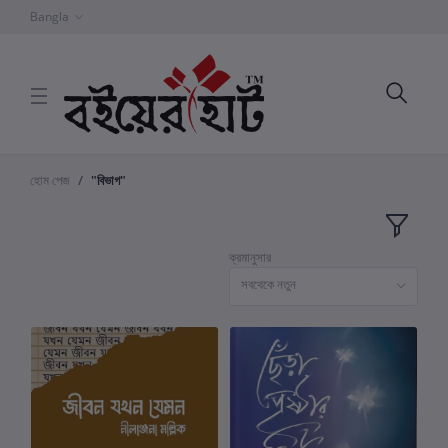
Bangla
হোম পেজ
"বিভাগ"
ক্রমানুসার
সবথেকে নতুন