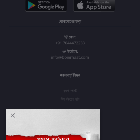
যোগাযোগের তথ্য
ফোন:
+91 7044472233
ইমেইল:
info@boierhaat.com
গুরুত্বপূর্ণ লিঙ্ক
ব্লগ পোস্ট
টিম বইয়ের হাট
আমার অ্যাকাউন্ট
প্রবেশ করুন