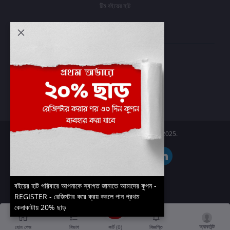
টিম বইয়ের হাট
আমার অ্যাকাউন্ট
প্রবেশ করুন
অর্ডার ইতিহাস
আমার ইচ্ছাগুলি
অর্ডার ট্র্যাকিং
Boier Haat™ | © All rights reserved 2025.
বইয়ের হাট পরিবারে আপনাকে স্বাগত জানাতে আমাদের কুপন -
REGISTER - রেজিস্টার করে ক্রয় করলে পান প্রথম
কেনাকাটায় 20% ছাড়
অ্যাকাউন্ট
কার্ট (
0
)
হোম পেজ
বিভাগ
বিজ্ঞপ্তি