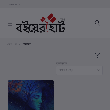
Bangla
হোম পেজ
"বিভাগ"
ক্রমানুসার
সবথেকে নতুন