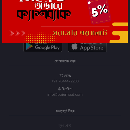
সাবস্ক্রাইব
যোগাযোগের তথ্য
ফোন:
+91 7044472233
ইমেইল:
info@boierhaat.com
গুরুত্বপূর্ণ লিঙ্ক
ব্লগ পোস্ট