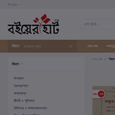
Bangla
বিভাগ
হোম পেজ
অর্ডার ট্
(সবগুলো দেখুন)
হোম পেজ
"বিভা
বিভাগ
উপন্যাস
প্রবন্ধ/গদ্য
কাব্যগ্রন্থ
ছাড়
5%
জীবনী ও স্মৃতিকথা
চিঠিপত্র ও সাক্ষাৎকারসংগ্রহ