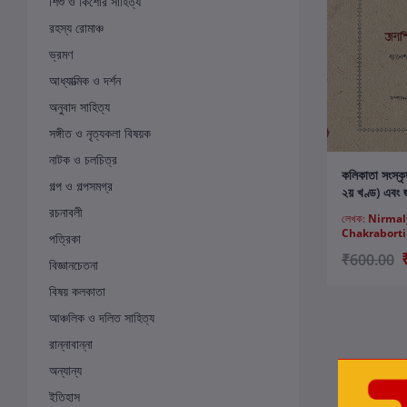
শিশু ও কিশোর সাহিত্য
রহস্য রোমাঞ্চ
ভ্রমণ
আধ্যাত্মিক ও দর্শন
অনুবাদ সাহিত্য
সঙ্গীত ও নৃত্যকলা বিষয়ক
নাটক ও চলচিত্র
ক
কলিকাতা সংস্ক
গল্প ও গল্পসমগ্র
২য় খণ্ড) এবং জ
রচনাবলী
লেখক:
Nirmal
Chakraborti
পত্রিকা
₹600.00
বিজ্ঞানচেতনা
বিষয় কলকাতা
আঞ্চলিক ও দলিত সাহিত্য
রান্নাবান্না
অন্যান্য
ইতিহাস