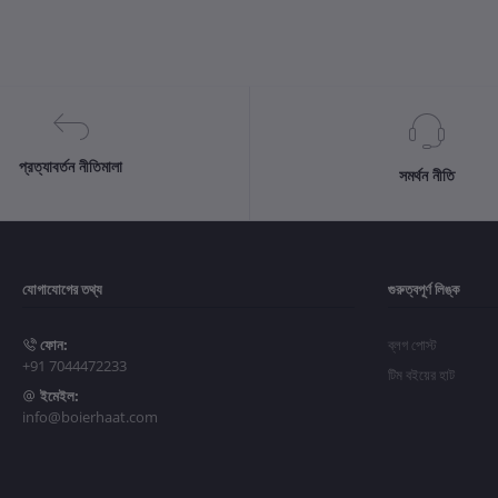
প্রত্যাবর্তন নীতিমালা
সমর্থন নীতি
যোগাযোগের তথ্য
গুরুত্বপূর্ণ লিঙ্ক
ফোন:
ব্লগ পোস্ট
+91 7044472233
টিম বইয়ের হাট
ইমেইল:
info@boierhaat.com