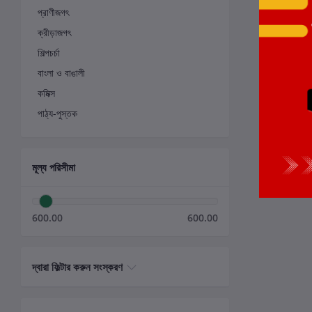
প্রাণীজগৎ
ক্রীড়াজগৎ
শিল্পচর্চা
বাংলা ও বাঙালী
কমিক্স
পাঠ্য-পুস্তক
মূল্য পরিসীমা
600.00
600.00
দ্বারা ফিল্টার করুন সংস্করণ