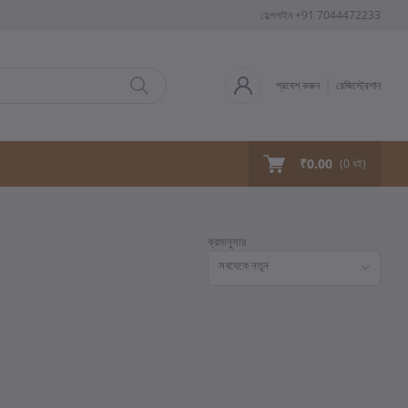
হেল্পলাইন
+91 7044472233
প্রবেশ করুন
রেজিস্ট্রেশান
₹0.00
(
0
বই)
ক্রমানুসার
সবথেকে নতুন