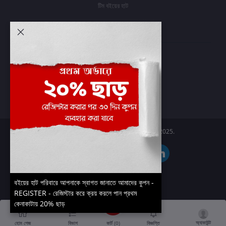
টিম বইয়ের হাট
আমার অ্যাকাউন্ট
প্রবেশ করুন
অর্ডার ইতিহাস
আমার ইচ্ছাগুলি
অর্ডার ট্র্যাকিং
Boier Haat™ | © All rights reserved 2025.
বইয়ের হাট পরিবারে আপনাকে স্বাগত জানাতে আমাদের কুপন -
REGISTER - রেজিস্টার করে ক্রয় করলে পান প্রথম
কেনাকাটায় 20% ছাড়
অ্যাকাউন্ট
কার্ট (
0
)
হোম পেজ
বিভাগ
বিজ্ঞপ্তি