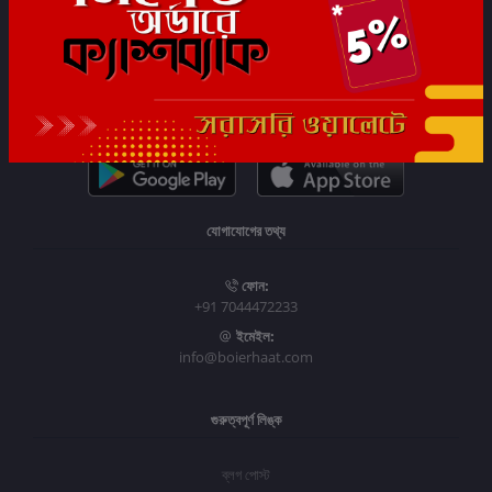
সাবস্ক্রাইব
যোগাযোগের তথ্য
ফোন:
+91 7044472233
ইমেইল:
info@boierhaat.com
গুরুত্বপূর্ণ লিঙ্ক
ব্লগ পোস্ট