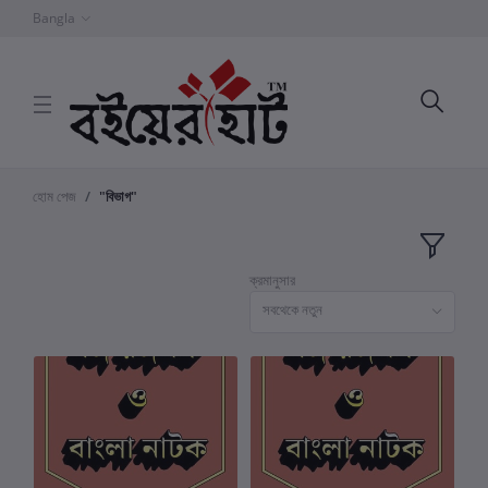
Bangla
হোম পেজ
"বিভাগ"
ক্রমানুসার
সবথেকে নতুন