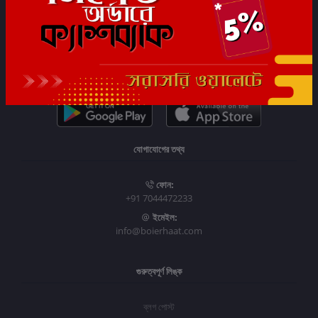
সাবস্ক্রাইব
যোগাযোগের তথ্য
ফোন:
+91 7044472233
ইমেইল:
info@boierhaat.com
গুরুত্বপূর্ণ লিঙ্ক
ব্লগ পোস্ট