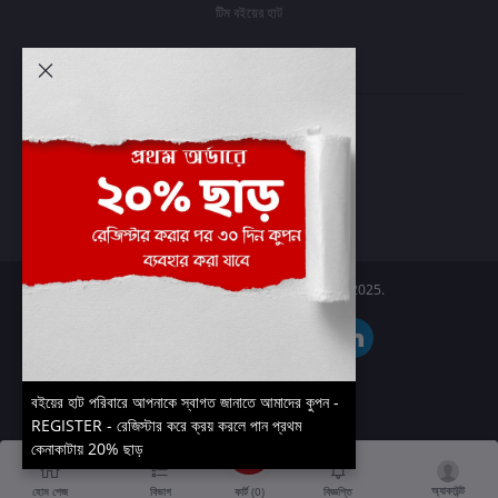
টিম বইয়ের হাট
আমার অ্যাকাউন্ট
প্রবেশ করুন
অর্ডার ইতিহাস
আমার ইচ্ছাগুলি
অর্ডার ট্র্যাকিং
Boier Haat™ | © All rights reserved 2025.
বইয়ের হাট পরিবারে আপনাকে স্বাগত জানাতে আমাদের কুপন -
REGISTER - রেজিস্টার করে ক্রয় করলে পান প্রথম
কেনাকাটায় 20% ছাড়
অ্যাকাউন্ট
কার্ট (
0
)
হোম পেজ
বিভাগ
বিজ্ঞপ্তি