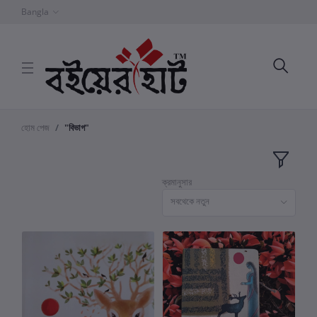
Bangla
হোম পেজ
"বিভাগ"
ক্রমানুসার
সবথেকে নতুন