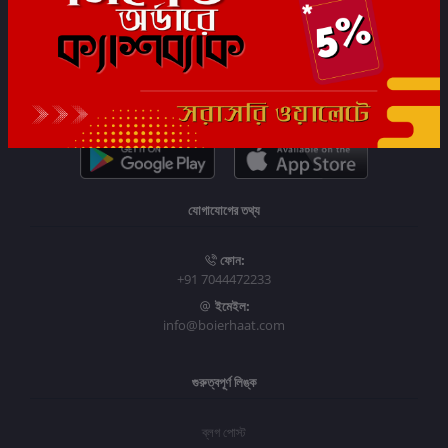
সাবস্ক্রাইব
যোগাযোগের তথ্য
ফোন:
+91 7044472233
ইমেইল:
info@boierhaat.com
গুরুত্বপূর্ণ লিঙ্ক
ব্লগ পোস্ট