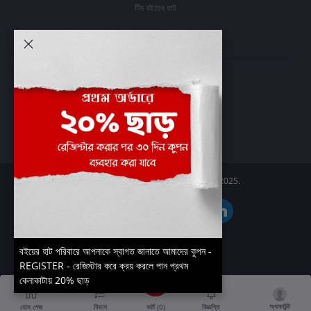
টিম বইয়ের হাট
আমার অ্যাকাউন্ট
প্রবেশ করুন
অর্ডার ইতিহাস
আমার ইচ্ছাগুলি
অর্ডার ট্র্যাকিং
Boier Haat™ | © All rights reserved 2025.
বইয়ের হাট পরিবারে আপনাকে স্বাগত জানাতে আমাদের কুপন -
REGISTER - রেজিস্টার করে ক্রয় করলে পান প্রথম
কেনাকাটায় 20% ছাড়
অ্যাকাউন্ট
কার্ট (
0
)
হোম পেজ
বিভাগ
বিজ্ঞপ্তি