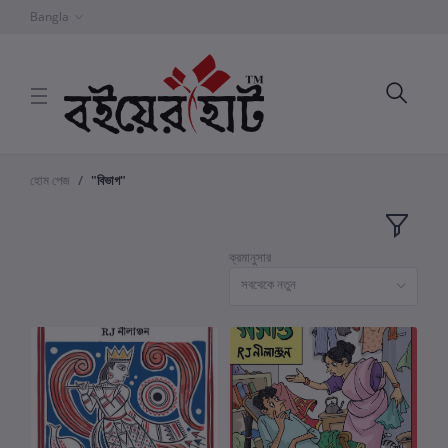
Bangla
হোম পেজ
"বিভাগ"
ক্রমানুসার
সবথেকে নতুন