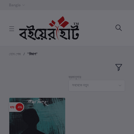
Bangla
হোম পেজ
"বিভাগ"
ক্রমানুসার
সবথেকে নতুন
ছাড়
4%