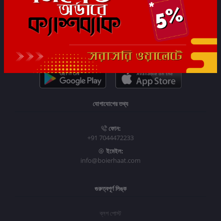
সাবস্ক্রাইব
যোগাযোগের তথ্য
ফোন:
+91 7044472233
ইমেইল:
info@boierhaat.com
গুরুত্বপূর্ণ লিঙ্ক
ব্লগ পোস্ট