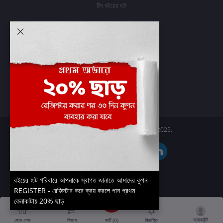
টিম বইয়ের হাট
আমার অ্যাকাউন্ট
প্রবেশ করুন
অর্ডার ইতিহাস
আমার ইচ্ছাগুলি
অর্ডার ট্র্যাকিং
Boier Haat™ | © All rights reserved 2025.
বইয়ের হাট পরিবারে আপনাকে স্বাগত জানাতে আমাদের কুপন -
REGISTER - রেজিস্টার করে ক্রয় করলে পান প্রথম
কেনাকাটায় 20% ছাড়
অ্যাকাউন্ট
কার্ট (
0
)
হোম পেজ
বিভাগ
বিজ্ঞপ্তি