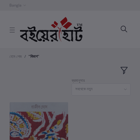
Bangla
হোম পেজ
"বিভাগ"
ক্রমানুসার
সবথেকে নতুন