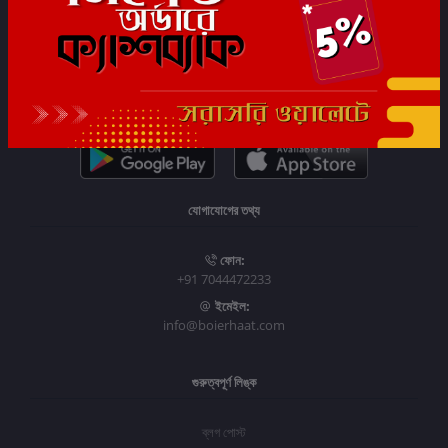
সাবস্ক্রাইব
যোগাযোগের তথ্য
ফোন:
+91 7044472233
ইমেইল:
info@boierhaat.com
গুরুত্বপূর্ণ লিঙ্ক
ব্লগ পোস্ট