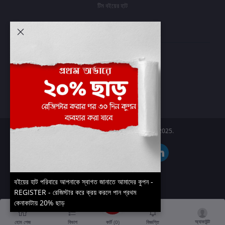
টিম বইয়ের হাট
আমার অ্যাকাউন্ট
প্রবেশ করুন
অর্ডার ইতিহাস
আমার ইচ্ছাগুলি
অর্ডার ট্র্যাকিং
Boier Haat™ | © All rights reserved 2025.
বইয়ের হাট পরিবারে আপনাকে স্বাগত জানাতে আমাদের কুপন -
REGISTER - রেজিস্টার করে ক্রয় করলে পান প্রথম
কেনাকাটায় 20% ছাড়
অ্যাকাউন্ট
কার্ট (
0
)
হোম পেজ
বিভাগ
বিজ্ঞপ্তি