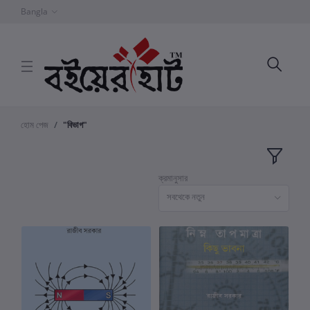
Bangla
হোম পেজ
"বিভাগ"
ক্রমানুসার
সবথেকে নতুন