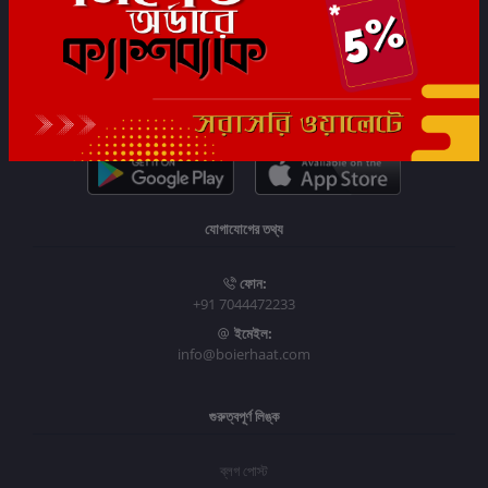
সাবস্ক্রাইব
যোগাযোগের তথ্য
ফোন:
+91 7044472233
ইমেইল:
info@boierhaat.com
গুরুত্বপূর্ণ লিঙ্ক
ব্লগ পোস্ট