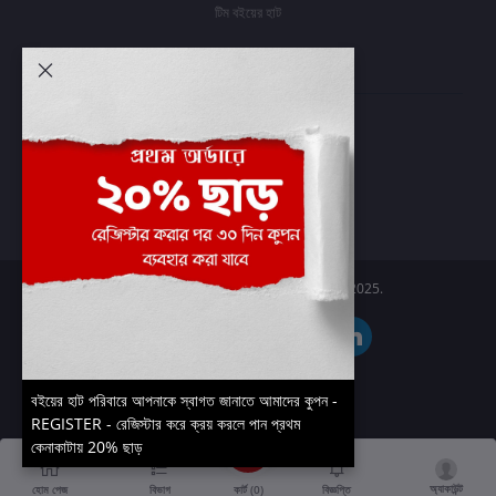
টিম বইয়ের হাট
আমার অ্যাকাউন্ট
প্রবেশ করুন
অর্ডার ইতিহাস
আমার ইচ্ছাগুলি
অর্ডার ট্র্যাকিং
Boier Haat™ | © All rights reserved 2025.
বইয়ের হাট পরিবারে আপনাকে স্বাগত জানাতে আমাদের কুপন -
REGISTER - রেজিস্টার করে ক্রয় করলে পান প্রথম
কেনাকাটায় 20% ছাড়
অ্যাকাউন্ট
কার্ট (
0
)
হোম পেজ
বিভাগ
বিজ্ঞপ্তি