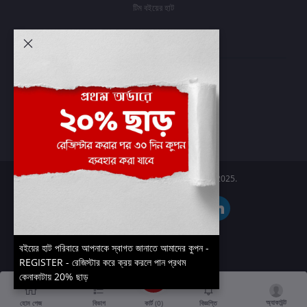
টিম বইয়ের হাট
আমার অ্যাকাউন্ট
প্রবেশ করুন
অর্ডার ইতিহাস
আমার ইচ্ছাগুলি
অর্ডার ট্র্যাকিং
Boier Haat™ | © All rights reserved 2025.
বইয়ের হাট পরিবারে আপনাকে স্বাগত জানাতে আমাদের কুপন -
REGISTER - রেজিস্টার করে ক্রয় করলে পান প্রথম
কেনাকাটায় 20% ছাড়
অ্যাকাউন্ট
কার্ট (
0
)
হোম পেজ
বিভাগ
বিজ্ঞপ্তি