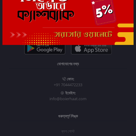
সাবস্ক্রাইব
যোগাযোগের তথ্য
ফোন:
+91 7044472233
ইমেইল:
info@boierhaat.com
গুরুত্বপূর্ণ লিঙ্ক
ব্লগ পোস্ট