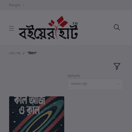
Bangla
হোম পেজ
"বিভাগ"
ক্রমানুসার
সবথেকে নতুন