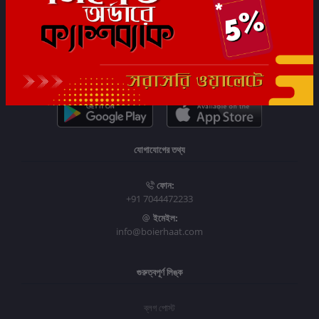
সাবস্ক্রাইব
যোগাযোগের তথ্য
ফোন:
+91 7044472233
ইমেইল:
info@boierhaat.com
গুরুত্বপূর্ণ লিঙ্ক
ব্লগ পোস্ট