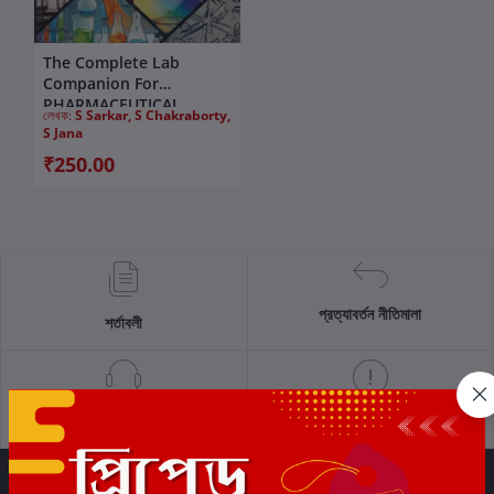
The Complete Lab
কার্টে যোগ করুন
Companion For
PHARMACEUTICAL
লেখক:
S Sarkar, S Chakraborty,
INORGANIC AND
S Jana
ANALYTICAL CHEMISTRY
₹250.00
প্রত্যাবর্তন নীতিমালা
শর্তাবলী
সমর্থন নীতি
গোপনীয়তা নীতি