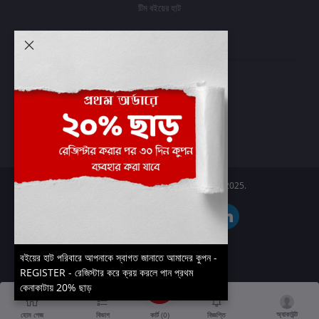
টিম বইয়ের হাট
আমার অ্যাকাউন্ট
প্রবেশ করুন
অর্ডার ইতিহাস
আমার ইচ্ছাগুলি
অর্ডার ট্র্যাকিং
Boier Haat™ | © All rights reserved 2025.
বইয়ের হাট পরিবারে আপনাকে স্বাগত জানাতে আমাদের কুপন -
REGISTER - রেজিস্টার করে ক্রয় করলে পান প্রথম
কেনাকাটায় 20% ছাড়
অ্যাকাউন্ট
কার্ট (
0
)
হোম পেজ
বিভাগ
বিজ্ঞপ্তি