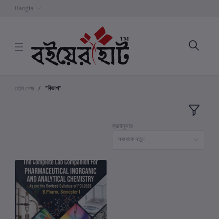
Bangla
হোম পেজ
"বিভাগ"
ক্রমানুসার
সবথেকে নতুন