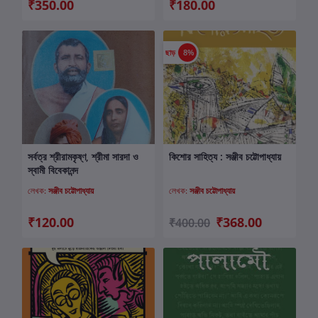
₹350.00
₹180.00
ছাড়
8%
সর্বত্র শ্রীরামকৃষ্ণ, শ্রীমা সারদা ও
কিশোর সাহিত্য : সঞ্জীব চট্টোপাধ্যায়
কার্টে যোগ করুন
কার্টে যোগ করুন
স্বামী বিবেকানন্দ
লেখক:
সঞ্জীব চট্টোপাধ্যায়
লেখক:
সঞ্জীব চট্টোপাধ্যায়
₹120.00
₹368.00
₹400.00