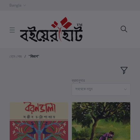
Bangla
হোম পেজ
"বিভাগ"
ক্রমানুসার
সবথেকে নতুন