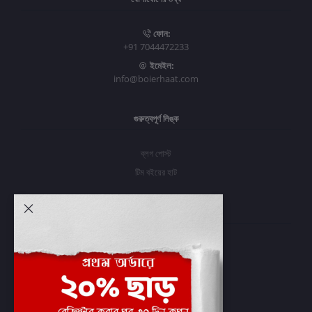
ফোন:
+91 7044472233
ইমেইল:
info@boierhaat.com
গুরুত্বপূর্ণ লিঙ্ক
ব্লগ পোস্ট
টিম বইয়ের হাট
আমার অ্যাকাউন্ট
প্রবেশ করুন
অর্ডার ইতিহাস
আমার ইচ্ছাগুলি
অর্ডার ট্র্যাকিং