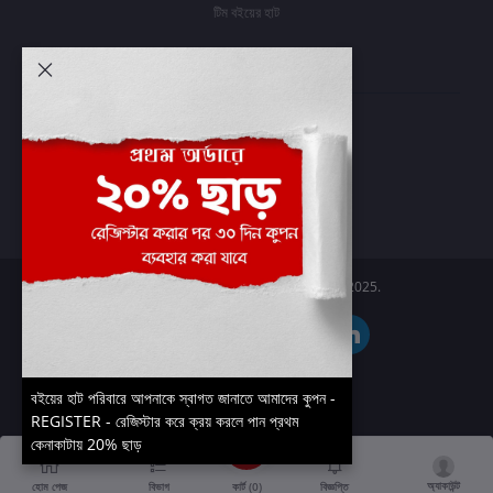
টিম বইয়ের হাট
আমার অ্যাকাউন্ট
প্রবেশ করুন
অর্ডার ইতিহাস
আমার ইচ্ছাগুলি
অর্ডার ট্র্যাকিং
Boier Haat™ | © All rights reserved 2025.
বইয়ের হাট পরিবারে আপনাকে স্বাগত জানাতে আমাদের কুপন -
REGISTER - রেজিস্টার করে ক্রয় করলে পান প্রথম
কেনাকাটায় 20% ছাড়
অ্যাকাউন্ট
কার্ট (
0
)
হোম পেজ
বিভাগ
বিজ্ঞপ্তি