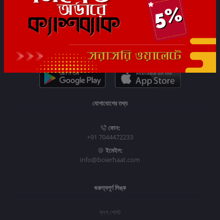
সাবস্ক্রাইব
যোগাযোগের তথ্য
ফোন:
+91 7044472233
ইমেইল:
info@boierhaat.com
গুরুত্বপূর্ণ লিঙ্ক
ব্লগ পোস্ট