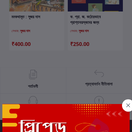
মনকথামৃত : সুজয় দাস
ক. প্রা. জ. কঠোরভাবে
কার্টে যোগ করুন
কার্টে যোগ করুন
প্রাপ্তবয়স্কদের জন্য
লেখক:
সুজয় দাস
লেখক:
সুজয় দাস
₹400.00
₹250.00
প্রত্যাবর্তন নীতিমালা
শর্তাবলী
সমর্থন নীতি
গোপনীয়তা নীতি