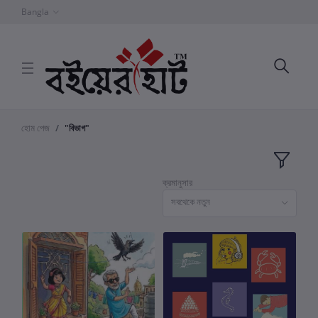
Bangla
হোম পেজ
"বিভাগ"
ক্রমানুসার
সবথেকে নতুন