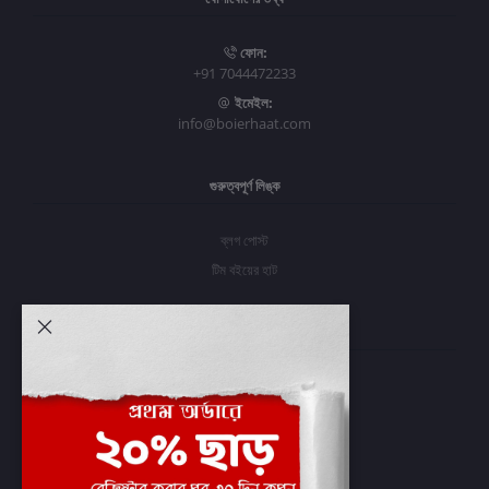
ফোন:
+91 7044472233
ইমেইল:
info@boierhaat.com
গুরুত্বপূর্ণ লিঙ্ক
ব্লগ পোস্ট
টিম বইয়ের হাট
আমার অ্যাকাউন্ট
প্রবেশ করুন
অর্ডার ইতিহাস
আমার ইচ্ছাগুলি
অর্ডার ট্র্যাকিং