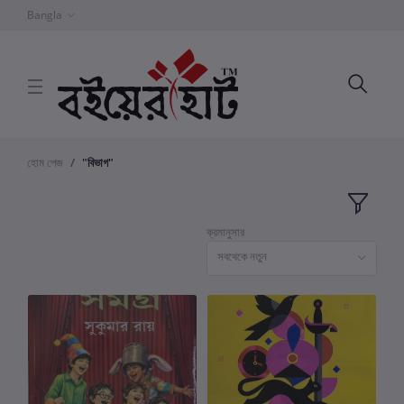
Bangla
হোম পেজ
"বিভাগ"
ক্রমানুসার
সবথেকে নতুন