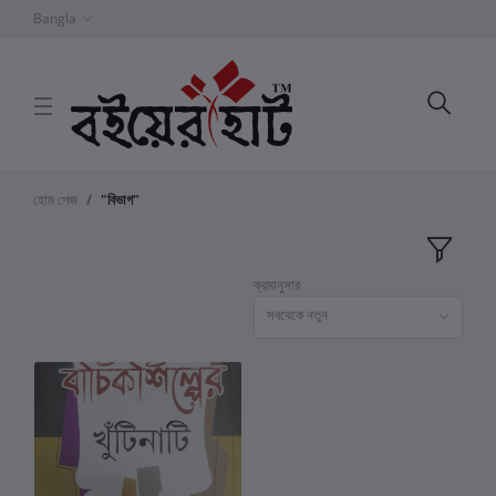
Bangla
হোম পেজ
"বিভাগ"
ক্রমানুসার
সবথেকে নতুন