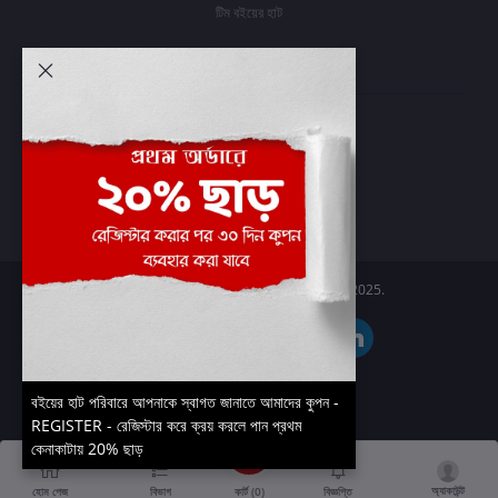
টিম বইয়ের হাট
আমার অ্যাকাউন্ট
প্রবেশ করুন
অর্ডার ইতিহাস
আমার ইচ্ছাগুলি
অর্ডার ট্র্যাকিং
Boier Haat™ | © All rights reserved 2025.
বইয়ের হাট পরিবারে আপনাকে স্বাগত জানাতে আমাদের কুপন -
REGISTER - রেজিস্টার করে ক্রয় করলে পান প্রথম
কেনাকাটায় 20% ছাড়
অ্যাকাউন্ট
কার্ট (
0
)
হোম পেজ
বিভাগ
বিজ্ঞপ্তি