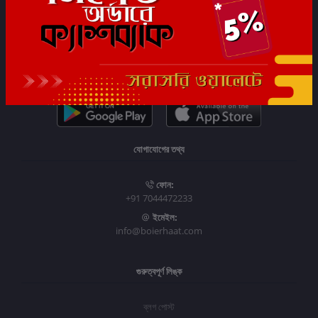
সাবস্ক্রাইব
যোগাযোগের তথ্য
ফোন:
+91 7044472233
ইমেইল:
info@boierhaat.com
গুরুত্বপূর্ণ লিঙ্ক
ব্লগ পোস্ট