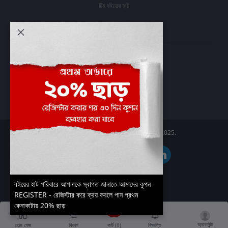
টিম বইয়ের হাট
আমার অ্যাকাউন্ট
প্রবেশ করুন
অর্ডার ইতিহাস
আমার ইচ্ছাগুলি
অর্ডার ট্র্যাকিং
Boier Haat™ | © All rights reserved 2025.
বইয়ের হাট পরিবারে আপনাকে স্বাগত জানাতে আমাদের কুপন -
REGISTER - রেজিস্টার করে ক্রয় করলে পান প্রথম
কেনাকাটায় 20% ছাড়
অ্যাকাউন্ট
কার্ট (
0
)
হোম পেজ
বিভাগ
বিজ্ঞপ্তি