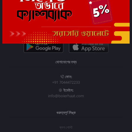
সাবস্ক্রাইব
যোগাযোগের তথ্য
ফোন:
+91 7044472233
ইমেইল:
info@boierhaat.com
গুরুত্বপূর্ণ লিঙ্ক
ব্লগ পোস্ট