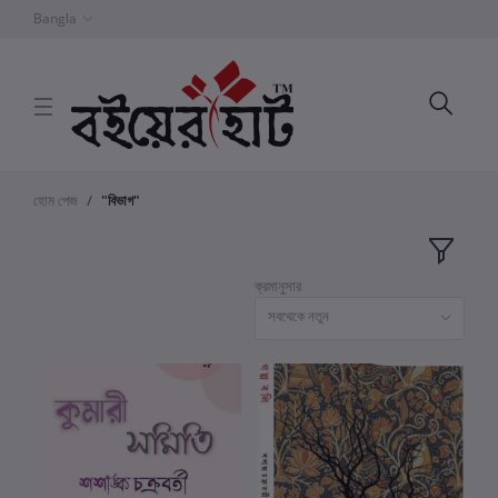
Bangla
হোম পেজ
"বিভাগ"
ক্রমানুসার
সবথেকে নতুন