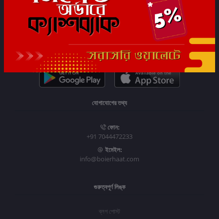
সাবস্ক্রাইব
যোগাযোগের তথ্য
ফোন:
+91 7044472233
ইমেইল:
info@boierhaat.com
গুরুত্বপূর্ণ লিঙ্ক
ব্লগ পোস্ট