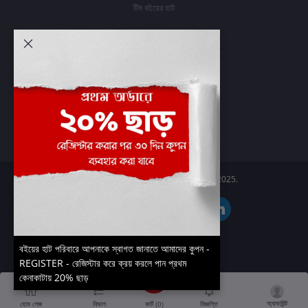
টিম বইয়ের হাট
আমার অ্যাকাউন্ট
প্রবেশ করুন
অর্ডার ইতিহাস
আমার ইচ্ছাগুলি
অর্ডার ট্র্যাকিং
Boier Haat™ | © All rights reserved 2025.
বইয়ের হাট পরিবারে আপনাকে স্বাগত জানাতে আমাদের কুপন -
REGISTER - রেজিস্টার করে ক্রয় করলে পান প্রথম
কেনাকাটায় 20% ছাড়
অ্যাকাউন্ট
কার্ট (
0
)
হোম পেজ
বিভাগ
বিজ্ঞপ্তি