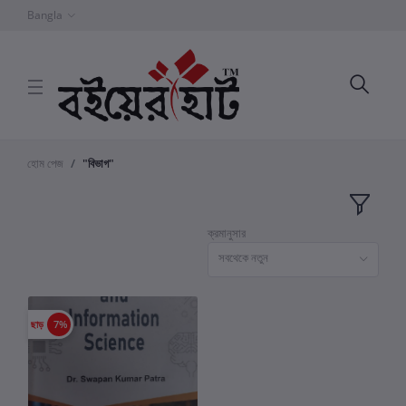
Bangla
হোম পেজ
"বিভাগ"
ক্রমানুসার
সবথেকে নতুন
ছাড়
7%