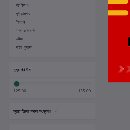
প্রাণীজগৎ
ক্রীড়াজগৎ
শিল্পচর্চা
বাংলা ও বাঙালী
কমিক্স
পাঠ্য-পুস্তক
মূল্য পরিসীমা
125.00
155.00
দ্বারা ফিল্টার করুন সংস্করণ