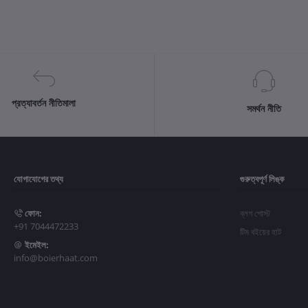
প্রত্যাবর্তন নীতিমালা
সমর্থন নীতি
যোগাযোগের তথ্য
গুরুত্বপূর্ণ লিঙ্ক
ফোন:
ব্লগ পোস্ট
+91 7044472233
টিম বইয়ের হাট
ইমেইল:
info@boierhaat.com