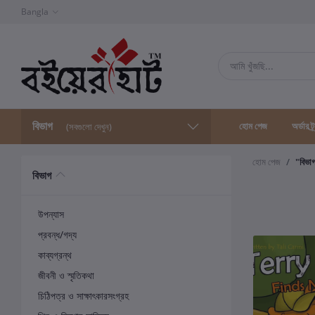
Bangla
বিভাগ
হোম পেজ
অর্ডার ট্
(সবগুলো দেখুন)
হোম পেজ
"বিভা
বিভাগ
উপন্যাস
প্রবন্ধ/গদ্য
কাব্যগ্রন্থ
জীবনী ও স্মৃতিকথা
চিঠিপত্র ও সাক্ষাৎকারসংগ্রহ