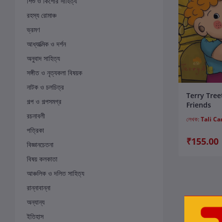
শিশু ও কিশোর সাহিত্য
রহস্য রোমাঞ্চ
ভ্রমণ
আধ্যাত্মিক ও দর্শন
অনুবাদ সাহিত্য
সঙ্গীত ও নৃত্যকলা বিষয়ক
নাটক ও চলচিত্র
ক
Terry Tree
গল্প ও গল্পসমগ্র
Friends
রচনাবলী
লেখক:
Tali Ca
পত্রিকা
₹155.00
বিজ্ঞানচেতনা
বিষয় কলকাতা
আঞ্চলিক ও দলিত সাহিত্য
রান্নাবান্না
অন্যান্য
ইতিহাস