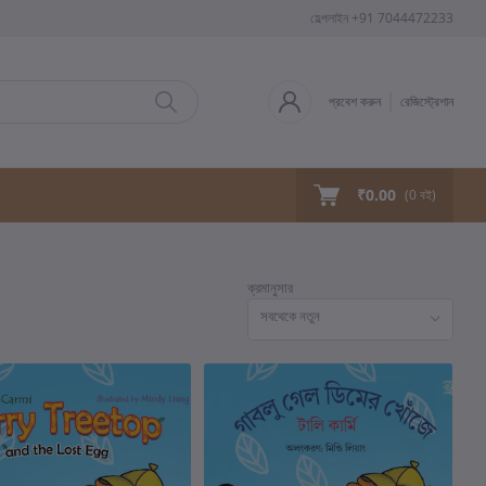
হেল্পলাইন
+91 7044472233
প্রবেশ করুন
রেজিস্ট্রেশান
₹0.00
(
0
বই)
ক্রমানুসার
সবথেকে নতুন