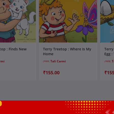
ার্টে যোগ করুন
কার্টে যোগ করুন
top : Finds New
Terry Treetop : Where Is My
Terry
Home
Egg :
rmi
লেখক:
Tali Carmi
লেখক:
T
₹155.00
₹155