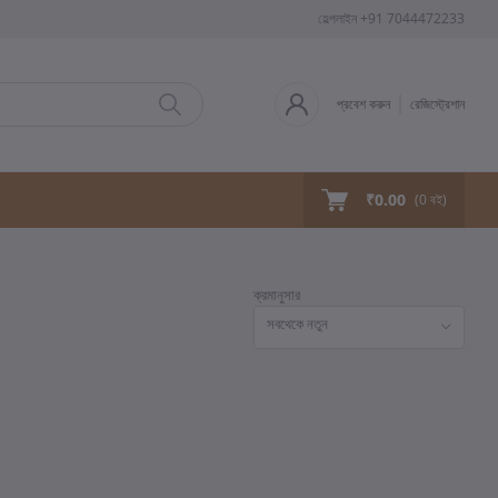
হেল্পলাইন
+91 7044472233
প্রবেশ করুন
রেজিস্ট্রেশান
₹0.00
(
0
বই)
ক্রমানুসার
সবথেকে নতুন