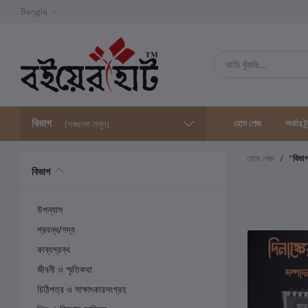
Bangla
বিভাগ
হোম পেজ
অর্ডার ট্
(সবগুলো দেখুন)
হোম পেজ
"বিভা
বিভাগ
উপন্যাস
প্রবন্ধ/গদ্য
কাব্যগ্রন্থ
জীবনী ও স্মৃতিকথা
চিঠিপত্র ও সাক্ষাৎকারসংগ্রহ