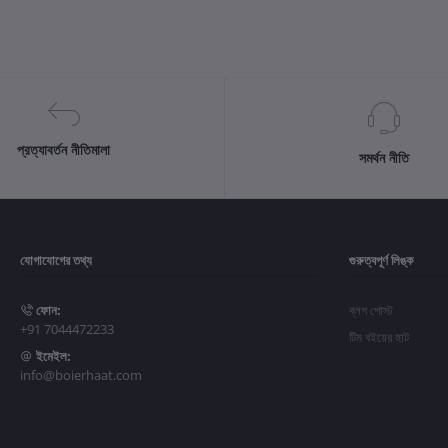
প্রত্যাবর্তন নীতিমালা
সমর্থন নীতি
যোগাযোগের তথ্য
গুরুত্বপূর্ণ লিঙ্ক
ফোন:
ব্লগ পোস্ট
+91 7044472233
টিম বইয়ের হাট
ইমেইল:
info@boierhaat.com