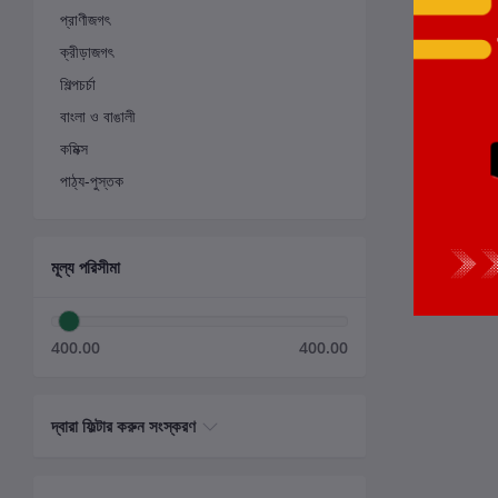
প্রাণীজগৎ
ক্রীড়াজগৎ
শিল্পচর্চা
বাংলা ও বাঙালী
কমিক্স
পাঠ্য-পুস্তক
মূল্য পরিসীমা
400.00
400.00
দ্বারা ফিল্টার করুন সংস্করণ