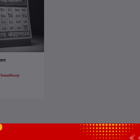
ার্টে যোগ করুন
মালা
Choudhury