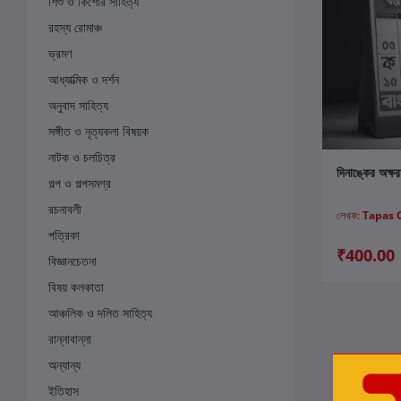
শিশু ও কিশোর সাহিত্য
রহস্য রোমাঞ্চ
ভ্রমণ
আধ্যাত্মিক ও দর্শন
অনুবাদ সাহিত্য
সঙ্গীত ও নৃত্যকলা বিষয়ক
নাটক ও চলচিত্র
ক
দিনাঙ্কের অক্ষর
গল্প ও গল্পসমগ্র
রচনাবলী
লেখক:
Tapas 
পত্রিকা
₹400.00
বিজ্ঞানচেতনা
বিষয় কলকাতা
আঞ্চলিক ও দলিত সাহিত্য
রান্নাবান্না
অন্যান্য
ইতিহাস