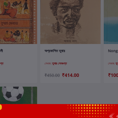
ার্টে যোগ করুন
কার্টে যোগ করুন
বলী
অপ্রকাশিত তুষার
Nong
ুপ্ত
লেখক:
তুষার সেনগুপ্ত
লেখক:
তু
₹414.00
₹100
₹450.00