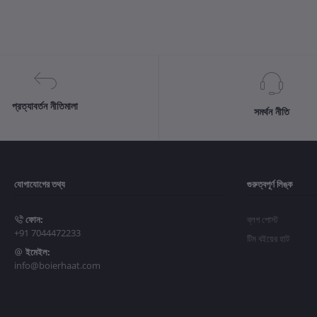
প্রত্যাবর্তন নীতিমালা
সমর্থন নীতি
যোগাযোগের তথ্য
গুরুত্বপূর্ণ লিঙ্ক
ফোন:
ব্লগ পোস্ট
+91 7044472233
টিম বইয়ের হাট
ইমেইল:
info@boierhaat.com