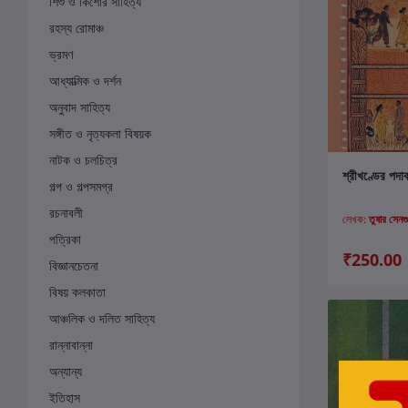
শিশু ও কিশোর সাহিত্য
রহস্য রোমাঞ্চ
ভ্রমণ
আধ্যাত্মিক ও দর্শন
অনুবাদ সাহিত্য
সঙ্গীত ও নৃত্যকলা বিষয়ক
নাটক ও চলচিত্র
ক
শ্রীখণ্ডের‌ পদা
গল্প ও গল্পসমগ্র
রচনাবলী
লেখক:
তুষার সেনগ
পত্রিকা
₹250.00
বিজ্ঞানচেতনা
বিষয় কলকাতা
আঞ্চলিক ও দলিত সাহিত্য
রান্নাবান্না
অন্যান্য
ইতিহাস