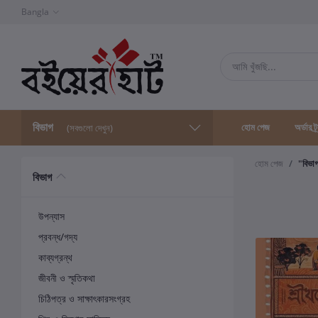
Bangla
বিভাগ
হোম পেজ
অর্ডার ট্
(সবগুলো দেখুন)
হোম পেজ
"বিভা
বিভাগ
উপন্যাস
প্রবন্ধ/গদ্য
কাব্যগ্রন্থ
জীবনী ও স্মৃতিকথা
চিঠিপত্র ও সাক্ষাৎকারসংগ্রহ