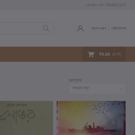
হেল্পলাইন
+91 7044472233
প্রবেশ করুন
রেজিস্ট্রেশান
₹0.00
(
0
বই)
ক্রমানুসার
সবথেকে নতুন