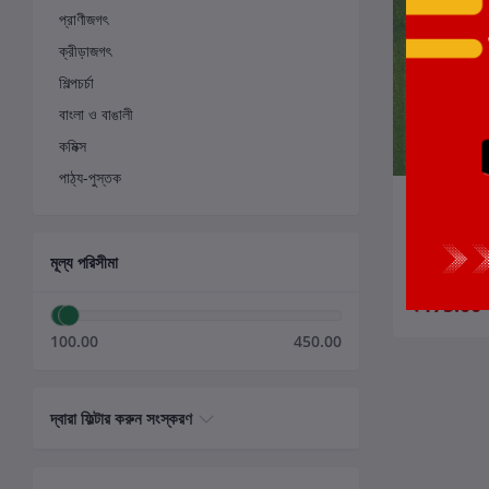
প্রাণীজগৎ
ক্রীড়াজগৎ
শিল্পচর্চা
বাংলা ও বাঙালী
কমিক্স
পাঠ্য-পুস্তক
ক
উড়ান
লেখক:
তুষার সেনগ
মূল্য পরিসীমা
₹175.00
100.00
450.00
দ্বারা ফিল্টার করুন সংস্করণ