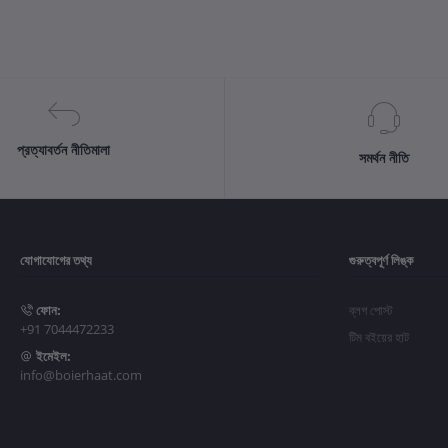
প্রত্যাবর্তন নীতিমালা
সমর্থন নীতি
যোগাযোগের তথ্য
গুরুত্বপূর্ণ লিঙ্ক
ফোন:
ব্লগ পোস্ট
+91 7044472233
টিম বইয়ের হাট
ইমেইল:
info@boierhaat.com