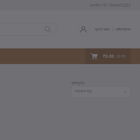
হেল্পলাইন
+91 7044472233
প্রবেশ করুন
রেজিস্ট্রেশান
₹0.00
(
0
বই)
ক্রমানুসার
সবথেকে নতুন