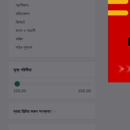
প্রাণীজগৎ
ক্রীড়াজগৎ
শিল্পচর্চা
বাংলা ও বাঙালী
কমিক্স
পাঠ্য-পুস্তক
মূল্য পরিসীমা
250.00
250.00
দ্বারা ফিল্টার করুন সংস্করণ