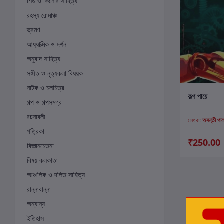
শিশু ও কিশোর সাহিত্য
রহস্য রোমাঞ্চ
ভ্রমণ
আধ্যাত্মিক ও দর্শন
অনুবাদ সাহিত্য
সঙ্গীত ও নৃত্যকলা বিষয়ক
নাটক ও চলচিত্র
ক
কল্প পায়ে
গল্প ও গল্পসমগ্র
রচনাবলী
লেখক:
অবন্তী পাল 
পত্রিকা
₹250.00
বিজ্ঞানচেতনা
বিষয় কলকাতা
আঞ্চলিক ও দলিত সাহিত্য
রান্নাবান্না
অন্যান্য
ইতিহাস