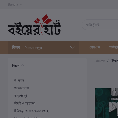
Bangla
বিভাগ
হোম পেজ
অর্ডার ট্
(সবগুলো দেখুন)
হোম পেজ
"বিভা
বিভাগ
উপন্যাস
প্রবন্ধ/গদ্য
কাব্যগ্রন্থ
জীবনী ও স্মৃতিকথা
চিঠিপত্র ও সাক্ষাৎকারসংগ্রহ