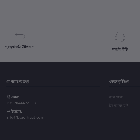
প্রত্যাবর্তন নীতিমালা
সমর্থন নীতি
যোগাযোগের তথ্য
গুরুত্বপূর্ণ লিঙ্ক
ফোন:
ব্লগ পোস্ট
+91 7044472233
টিম বইয়ের হাট
ইমেইল:
info@boierhaat.com