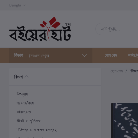
Bangla
বিভাগ
হোম পেজ
অর্ডার ট্
(সবগুলো দেখুন)
হোম পেজ
"বিভা
বিভাগ
উপন্যাস
প্রবন্ধ/গদ্য
কাব্যগ্রন্থ
জীবনী ও স্মৃতিকথা
চিঠিপত্র ও সাক্ষাৎকারসংগ্রহ