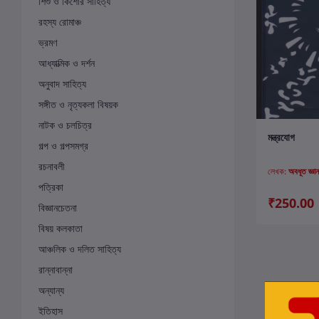
শিশু ও কিশোর সাহিত্য
রহস্য রোমাঞ্চ
ভ্রমণ
আধ্যাত্মিক ও দর্শন
অনুবাদ সাহিত্য
সঙ্গীত ও নৃত্যকলা বিষয়ক
নাটক ও চলচিত্র
ক
মন্ত্রযোগ
গল্প ও গল্পসমগ্র
রচনাবলী
লেখক:
অবধূত জ্ঞানা
পত্রিকা
₹250.00
বিজ্ঞানচেতনা
বিষয় কলকাতা
আঞ্চলিক ও দলিত সাহিত্য
রান্নাবান্না
অন্যান্য
ইতিহাস