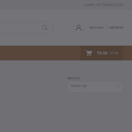
হেল্পলাইন
+91 7044472233
প্রবেশ করুন
রেজিস্ট্রেশান
₹0.00
(
0
বই)
ক্রমানুসার
সবথেকে নতুন