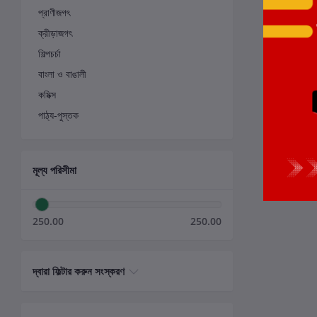
প্রাণীজগৎ
ক্রীড়াজগৎ
শিল্পচর্চা
বাংলা ও বাঙালী
কমিক্স
পাঠ্য-পুস্তক
মূল্য পরিসীমা
250.00
250.00
দ্বারা ফিল্টার করুন সংস্করণ