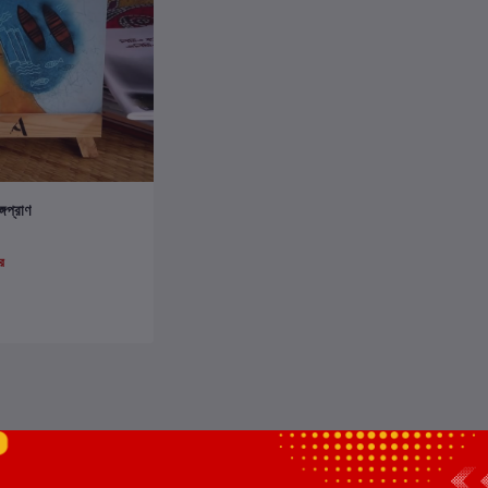
ার্টে যোগ করুন
গপ্রাণ
র