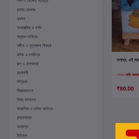
শিশু ও কিশোর সাহিত্য
রহস্য রোমাঞ্চ
ভ্রমণ
আধ্যাত্মিক ও দর্শন
অনুবাদ সাহিত্য
সঙ্গীত ও নৃত্যকলা বিষয়ক
নাটক ও চলচিত্র
ক
তলান্ন, এই তরঙ্
গল্প ও গল্পসমগ্র
রচনাবলী
লেখক:
অভি সমাদ্দা
পত্রিকা
₹80.00
বিজ্ঞানচেতনা
বিষয় কলকাতা
আঞ্চলিক ও দলিত সাহিত্য
রান্নাবান্না
অন্যান্য
ইতিহাস