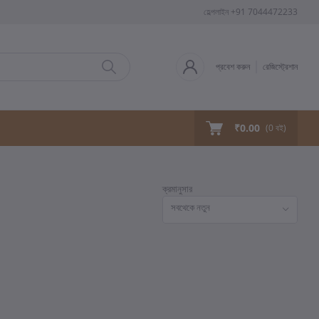
হেল্পলাইন
+91 7044472233
প্রবেশ করুন
রেজিস্ট্রেশান
₹0.00
(
0
বই)
ক্রমানুসার
সবথেকে নতুন