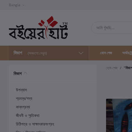
Bangla
বিভাগ
হোম পেজ
অর্ডার ট্
(সবগুলো দেখুন)
হোম পেজ
"বিভা
বিভাগ
উপন্যাস
প্রবন্ধ/গদ্য
কাব্যগ্রন্থ
জীবনী ও স্মৃতিকথা
চিঠিপত্র ও সাক্ষাৎকারসংগ্রহ