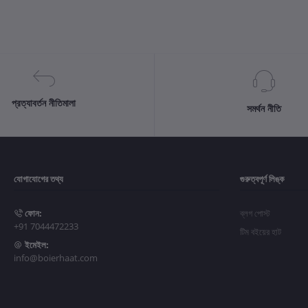
প্রত্যাবর্তন নীতিমালা
সমর্থন নীতি
যোগাযোগের তথ্য
গুরুত্বপূর্ণ লিঙ্ক
ফোন:
ব্লগ পোস্ট
+91 7044472233
টিম বইয়ের হাট
ইমেইল:
info@boierhaat.com