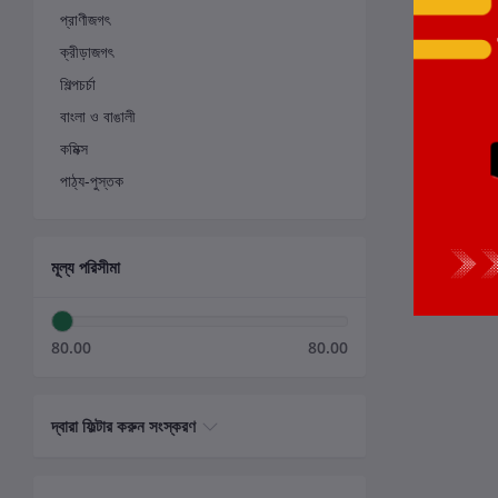
প্রাণীজগৎ
ক্রীড়াজগৎ
শিল্পচর্চা
বাংলা ও বাঙালী
কমিক্স
পাঠ্য-পুস্তক
মূল্য পরিসীমা
80.00
80.00
দ্বারা ফিল্টার করুন সংস্করণ