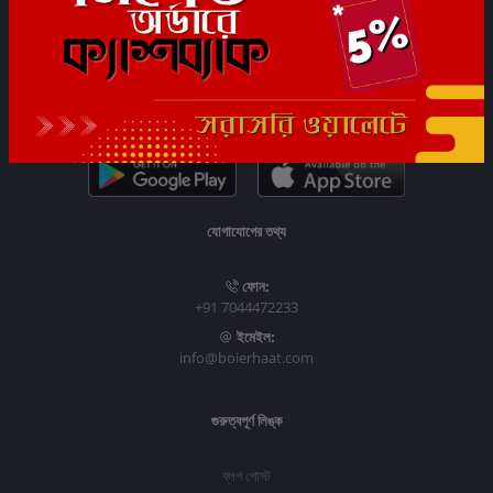
সাবস্ক্রাইব
যোগাযোগের তথ্য
ফোন:
+91 7044472233
ইমেইল:
info@boierhaat.com
গুরুত্বপূর্ণ লিঙ্ক
ব্লগ পোস্ট