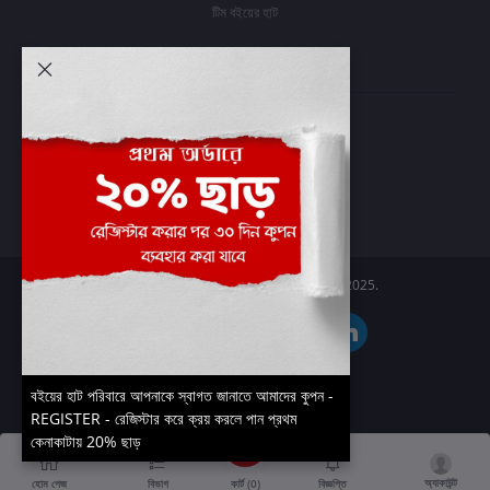
টিম বইয়ের হাট
আমার অ্যাকাউন্ট
প্রবেশ করুন
অর্ডার ইতিহাস
আমার ইচ্ছাগুলি
অর্ডার ট্র্যাকিং
Boier Haat™ | © All rights reserved 2025.
বইয়ের হাট পরিবারে আপনাকে স্বাগত জানাতে আমাদের কুপন -
REGISTER - রেজিস্টার করে ক্রয় করলে পান প্রথম
কেনাকাটায় 20% ছাড়
অ্যাকাউন্ট
কার্ট (
0
)
হোম পেজ
বিভাগ
বিজ্ঞপ্তি