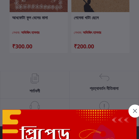
আধফোটা ফুল বেলের মালা
পেলেমা খাটা ছেলে
কার্টে যোগ করুন
কার্টে যোগ করুন
লেখক:
অভিজিৎ হালদার
লেখক:
অভিজিৎ হালদার
₹300.00
₹200.00
প্রত্যাবর্তন নীতিমালা
শর্তাবলী
সমর্থন নীতি
গোপনীয়তা নীতি