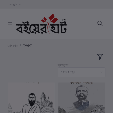
Bangla
হোম পেজ
"বিভাগ"
ক্রমানুসার
সবথেকে নতুন