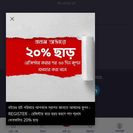
টিম বইয়ের হাট
আমার অ্যাকাউন্ট
প্রবেশ করুন
অর্ডার ইতিহাস
আমার ইচ্ছাগুলি
অর্ডার ট্র্যাকিং
Boier Haat™ | © All rights reserved 2025.
বইয়ের হাট পরিবারে আপনাকে স্বাগত জানাতে আমাদের কুপন -
REGISTER - রেজিস্টার করে ক্রয় করলে পান প্রথম
কেনাকাটায় 20% ছাড়
অ্যাকাউন্ট
কার্ট (
0
)
হোম পেজ
বিভাগ
বিজ্ঞপ্তি