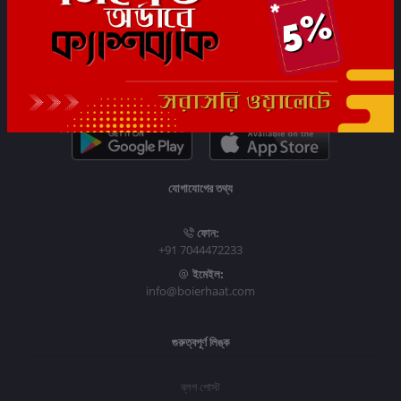
সাবস্ক্রাইব
যোগাযোগের তথ্য
ফোন:
+91 7044472233
ইমেইল:
info@boierhaat.com
গুরুত্বপূর্ণ লিঙ্ক
ব্লগ পোস্ট