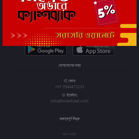
সাবস্ক্রাইব
যোগাযোগের তথ্য
ফোন:
+91 7044472233
ইমেইল:
info@boierhaat.com
গুরুত্বপূর্ণ লিঙ্ক
ব্লগ পোস্ট