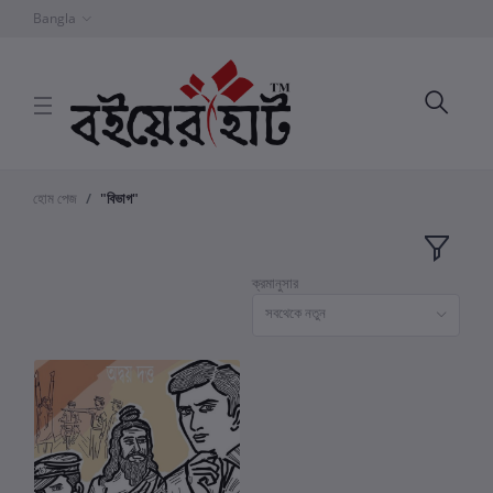
Bangla
হোম পেজ
"বিভাগ"
ক্রমানুসার
সবথেকে নতুন