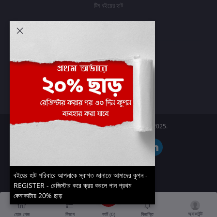
টিম বইয়ের হাট
আমার অ্যাকাউন্ট
প্রবেশ করুন
অর্ডার ইতিহাস
আমার ইচ্ছাগুলি
অর্ডার ট্র্যাকিং
Boier Haat™ | © All rights reserved 2025.
বইয়ের হাট পরিবারে আপনাকে স্বাগত জানাতে আমাদের কুপন -
REGISTER - রেজিস্টার করে ক্রয় করলে পান প্রথম
কেনাকাটায় 20% ছাড়
অ্যাকাউন্ট
কার্ট (
0
)
হোম পেজ
বিভাগ
বিজ্ঞপ্তি