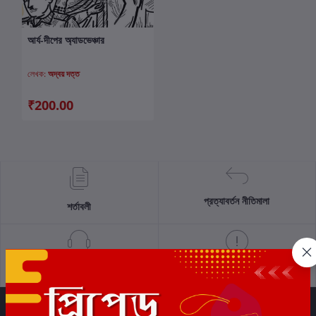
আর্য-দীপের অ্যাডভেঞ্চার
কার্টে যোগ করুন
লেখক:
অদ্বয় দত্ত
₹200.00
প্রত্যাবর্তন নীতিমালা
শর্তাবলী
সমর্থন নীতি
গোপনীয়তা নীতি