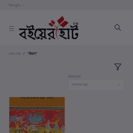
Bangla
হোম পেজ
"বিভাগ"
ক্রমানুসার
সবথেকে নতুন