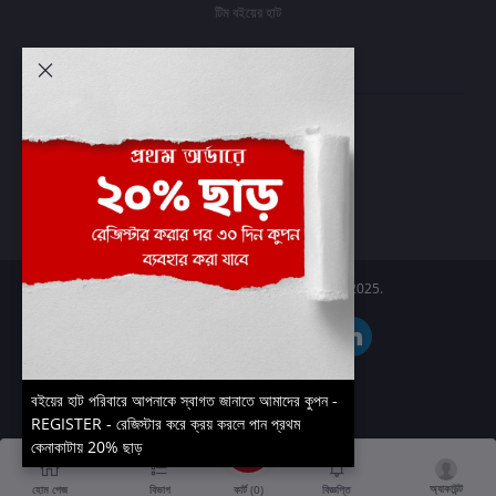
টিম বইয়ের হাট
আমার অ্যাকাউন্ট
প্রবেশ করুন
অর্ডার ইতিহাস
আমার ইচ্ছাগুলি
অর্ডার ট্র্যাকিং
Boier Haat™ | © All rights reserved 2025.
বইয়ের হাট পরিবারে আপনাকে স্বাগত জানাতে আমাদের কুপন -
REGISTER - রেজিস্টার করে ক্রয় করলে পান প্রথম
কেনাকাটায় 20% ছাড়
অ্যাকাউন্ট
কার্ট (
0
)
হোম পেজ
বিভাগ
বিজ্ঞপ্তি