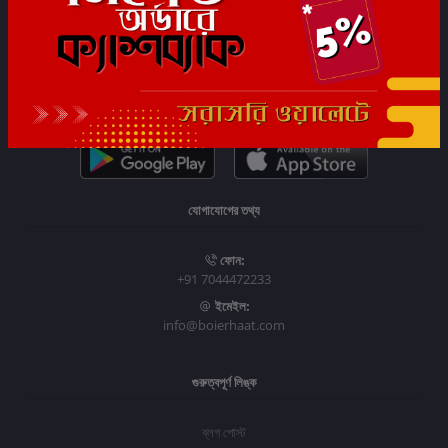
সাবস্ক্রাইব
যোগাযোগের তথ্য
ফোন:
+91 7044472233
ইমেইল:
info@boierhaat.com
গুরুত্বপূর্ণ লিঙ্ক
ব্লগ পোস্ট