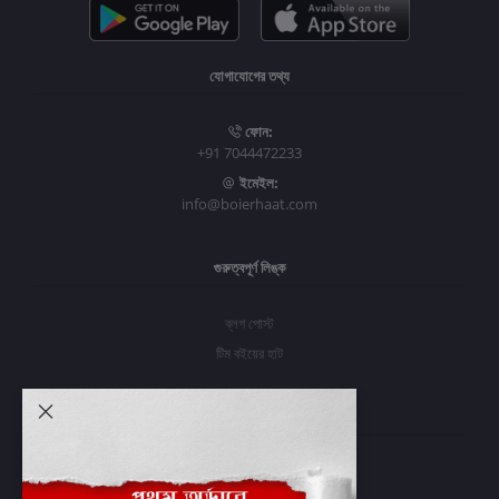
যোগাযোগের তথ্য
ফোন:
+91 7044472233
ইমেইল:
info@boierhaat.com
গুরুত্বপূর্ণ লিঙ্ক
ব্লগ পোস্ট
টিম বইয়ের হাট
আমার অ্যাকাউন্ট
প্রবেশ করুন