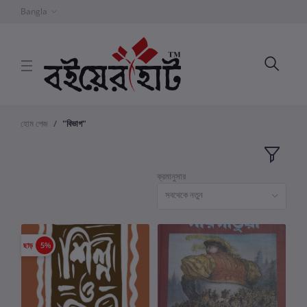
Bangla
হোম পেজ
"বিভাগ"
ক্রমানুসার
সবথেকে নতুন
ছাড়
5%