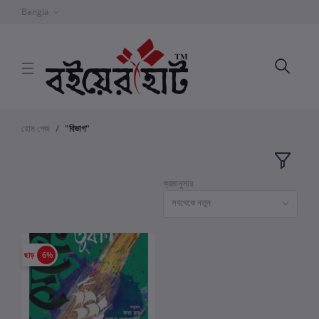
Bangla
হোম পেজ
"বিভাগ"
ক্রমানুসার
সবথেকে নতুন
ছাড়
6%