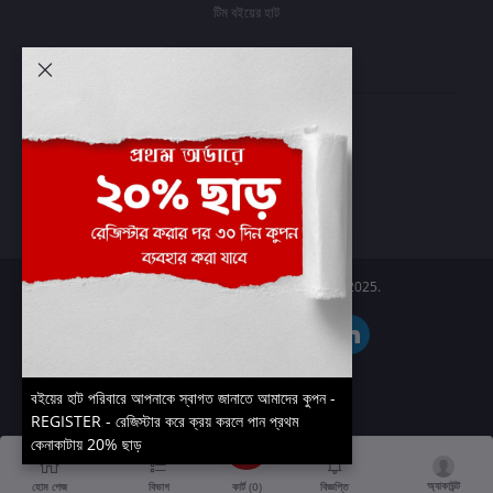
টিম বইয়ের হাট
আমার অ্যাকাউন্ট
প্রবেশ করুন
অর্ডার ইতিহাস
আমার ইচ্ছাগুলি
অর্ডার ট্র্যাকিং
Boier Haat™ | © All rights reserved 2025.
বইয়ের হাট পরিবারে আপনাকে স্বাগত জানাতে আমাদের কুপন -
REGISTER - রেজিস্টার করে ক্রয় করলে পান প্রথম
কেনাকাটায় 20% ছাড়
অ্যাকাউন্ট
কার্ট (
0
)
হোম পেজ
বিভাগ
বিজ্ঞপ্তি