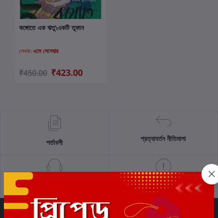
কঙ্গোতে এক ঋতু\একটি তুফান
কার্টে যোগ করুন
লেখক:
এমে সেসেয়ার
₹423.00
₹450.00
প্রত্যাবর্তন নীতিমালা
শর্তাবলী
সমর্থন নীতি
গোপনীয়তা নীতি