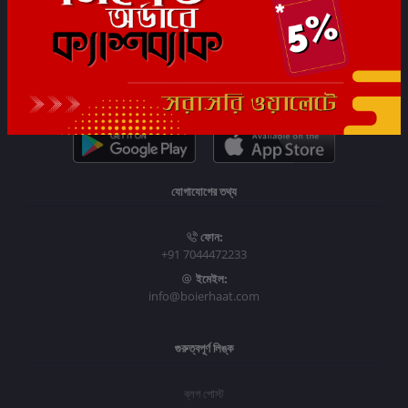
সাবস্ক্রাইব
যোগাযোগের তথ্য
ফোন:
+91 7044472233
ইমেইল:
info@boierhaat.com
গুরুত্বপূর্ণ লিঙ্ক
ব্লগ পোস্ট