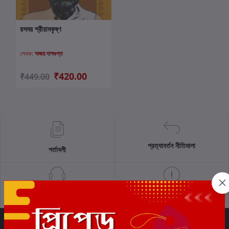
রসময় শ্রীরামকৃষ্ণ
কার্টে যোগ করুন
লেখক:
অজয় দাশগুপ্ত
₹420.00
₹449.00
প্রত্যাবর্তন নীতিমালা
শর্তাবলী
সমর্থন নীতি
গোপনীয়তা নীতি