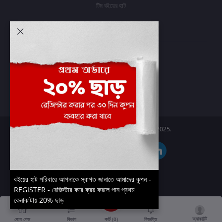
টিম বইয়ের হাট
আমার অ্যাকাউন্ট
প্রবেশ করুন
অর্ডার ইতিহাস
আমার ইচ্ছাগুলি
অর্ডার ট্র্যাকিং
Boier Haat™ | © All rights reserved 2025.
বইয়ের হাট পরিবারে আপনাকে স্বাগত জানাতে আমাদের কুপন -
REGISTER - রেজিস্টার করে ক্রয় করলে পান প্রথম
কেনাকাটায় 20% ছাড়
অ্যাকাউন্ট
কার্ট (
0
)
হোম পেজ
বিভাগ
বিজ্ঞপ্তি