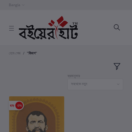
Bangla
হোম পেজ
"বিভাগ"
ক্রমানুসার
সবথেকে নতুন
ছাড়
6%