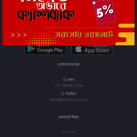
সাবস্ক্রাইব
যোগাযোগের তথ্য
ফোন:
+91 7044472233
ইমেইল:
info@boierhaat.com
গুরুত্বপূর্ণ লিঙ্ক
ব্লগ পোস্ট