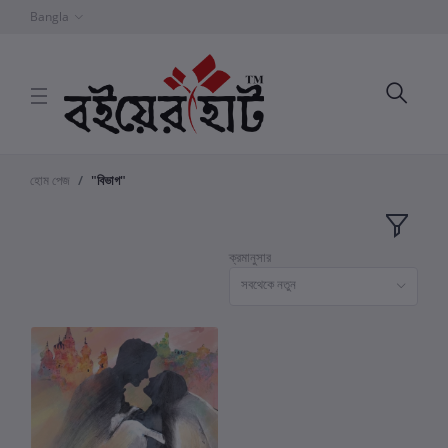
Bangla
হোম পেজ
"বিভাগ"
ক্রমানুসার
সবথেকে নতুন