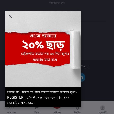
টিম বইয়ের হাট
আমার অ্যাকাউন্ট
প্রবেশ করুন
অর্ডার ইতিহাস
আমার ইচ্ছাগুলি
অর্ডার ট্র্যাকিং
Boier Haat™ | © All rights reserved 2025.
বইয়ের হাট পরিবারে আপনাকে স্বাগত জানাতে আমাদের কুপন -
REGISTER - রেজিস্টার করে ক্রয় করলে পান প্রথম
কেনাকাটায় 20% ছাড়
অ্যাকাউন্ট
কার্ট (
0
)
হোম পেজ
বিভাগ
বিজ্ঞপ্তি