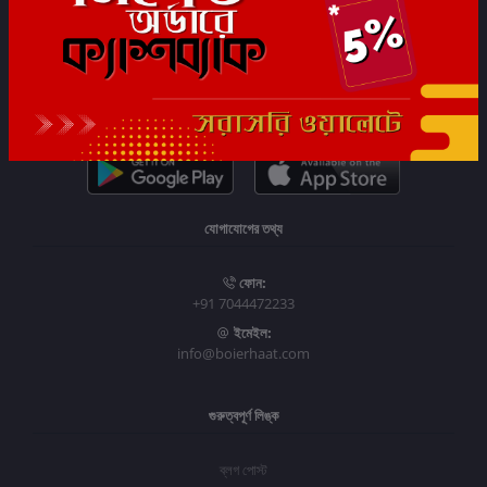
সাবস্ক্রাইব
যোগাযোগের তথ্য
ফোন:
+91 7044472233
ইমেইল:
info@boierhaat.com
গুরুত্বপূর্ণ লিঙ্ক
ব্লগ পোস্ট