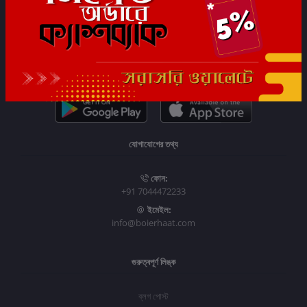
সাবস্ক্রাইব
যোগাযোগের তথ্য
ফোন:
+91 7044472233
ইমেইল:
info@boierhaat.com
গুরুত্বপূর্ণ লিঙ্ক
ব্লগ পোস্ট