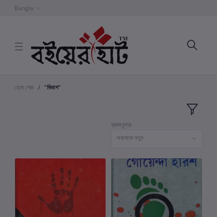
Bangla
হোম পেজ
"বিভাগ"
ক্রমানুসার
সবথেকে নতুন