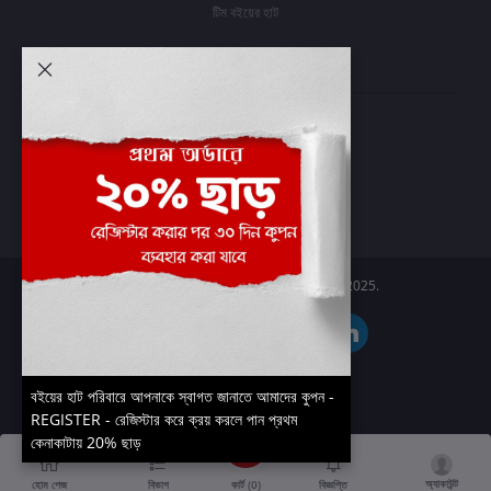
টিম বইয়ের হাট
আমার অ্যাকাউন্ট
প্রবেশ করুন
অর্ডার ইতিহাস
আমার ইচ্ছাগুলি
অর্ডার ট্র্যাকিং
Boier Haat™ | © All rights reserved 2025.
বইয়ের হাট পরিবারে আপনাকে স্বাগত জানাতে আমাদের কুপন -
REGISTER - রেজিস্টার করে ক্রয় করলে পান প্রথম
কেনাকাটায় 20% ছাড়
অ্যাকাউন্ট
কার্ট (
0
)
হোম পেজ
বিভাগ
বিজ্ঞপ্তি