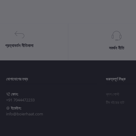
প্রত্যাবর্তন নীতিমালা
সমর্থন নীতি
যোগাযোগের তথ্য
গুরুত্বপূর্ণ লিঙ্ক
ফোন:
ব্লগ পোস্ট
+91 7044472233
টিম বইয়ের হাট
ইমেইল:
info@boierhaat.com