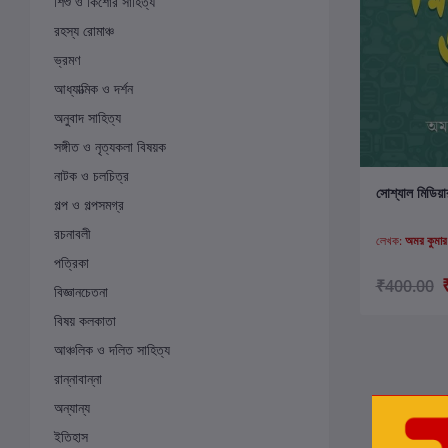
শিশু ও কিশোর সাহিত্য
রহস্য রোমাঞ্চ
ভ্রমণ
আধ্যাত্মিক ও দর্শন
অনুবাদ সাহিত্য
সঙ্গীত ও নৃত্যকলা বিষয়ক
নাটক ও চলচিত্র
ক
সোশ্যাল মিডিয়া
গল্প ও গল্পসমগ্র
রচনাবলী
লেখক:
অমর কুমার
পত্রিকা
₹400.00
বিজ্ঞানচেতনা
বিষয় কলকাতা
আঞ্চলিক ও দলিত সাহিত্য
রান্নাবান্না
অন্যান্য
ইতিহাস