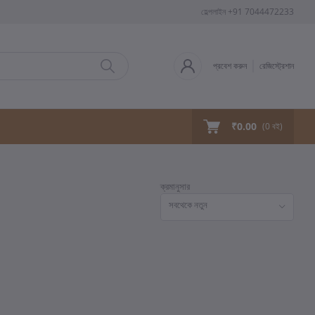
হেল্পলাইন
+91 7044472233
প্রবেশ করুন
রেজিস্ট্রেশান
₹0.00
(
0
বই)
ক্রমানুসার
সবথেকে নতুন