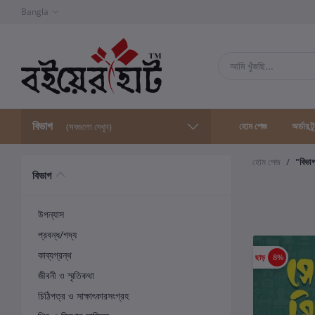
Bangla
বিভাগ
হোম পেজ
অর্ডার ট্
(সবগুলো দেখুন)
হোম পেজ
"বিভা
বিভাগ
উপন্যাস
প্রবন্ধ/গদ্য
কাব্যগ্রন্থ
ছাড়
8%
জীবনী ও স্মৃতিকথা
চিঠিপত্র ও সাক্ষাৎকারসংগ্রহ