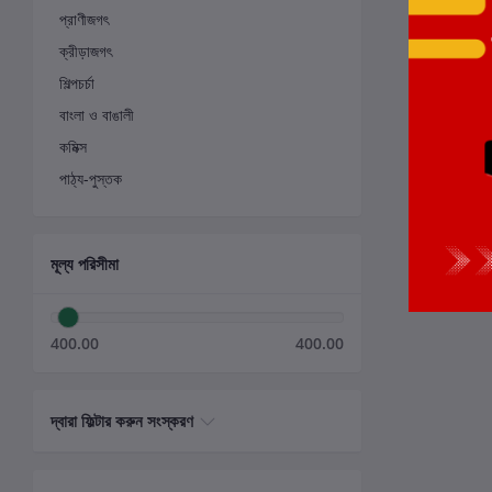
প্রাণীজগৎ
ক্রীড়াজগৎ
শিল্পচর্চা
বাংলা ও বাঙালী
কমিক্স
পাঠ্য-পুস্তক
মূল্য পরিসীমা
400.00
400.00
দ্বারা ফিল্টার করুন সংস্করণ