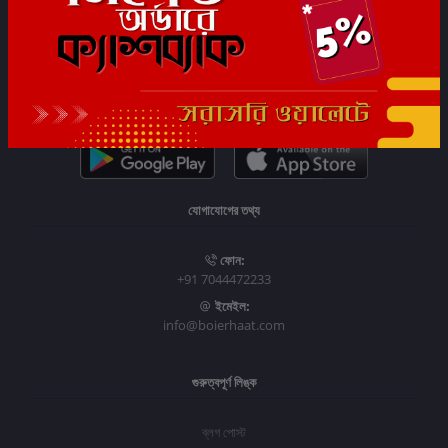
সাবস্ক্রাইব
যোগাযোগের তথ্য
ফোন:
+91 7044472233
ইমেইল:
info@boierhaat.com
গুরুত্বপূর্ণ লিঙ্ক
ব্লগ পোস্ট