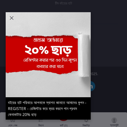
টিম বইয়ের হাট
আমার অ্যাকাউন্ট
প্রবেশ করুন
অর্ডার ইতিহাস
আমার ইচ্ছাগুলি
অর্ডার ট্র্যাকিং
Boier Haat™ | © All rights reserved 2025.
বইয়ের হাট পরিবারে আপনাকে স্বাগত জানাতে আমাদের কুপন -
REGISTER - রেজিস্টার করে ক্রয় করলে পান প্রথম
কেনাকাটায় 20% ছাড়
অ্যাকাউন্ট
কার্ট (
0
)
হোম পেজ
বিভাগ
বিজ্ঞপ্তি