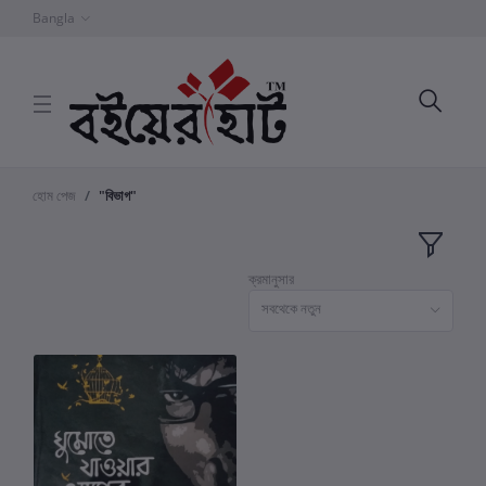
Bangla
হোম পেজ
"বিভাগ"
ক্রমানুসার
সবথেকে নতুন