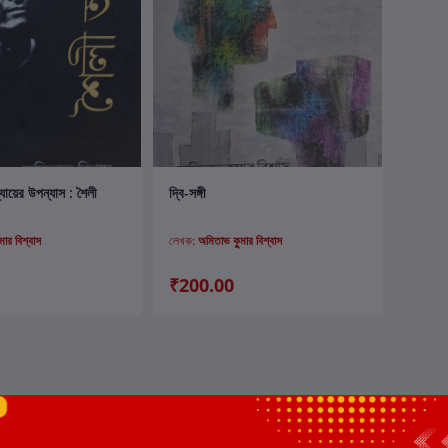
ার্টে যোগ করুন
কার্টে যোগ করুন
ধ্যায়ের উপন্যাস : শৈলী
দ্বি-সঙ্গী
মার বিশ্বাস
লেখক:
অমিতাভ কুুমার বিশ্বাস
₹200.00