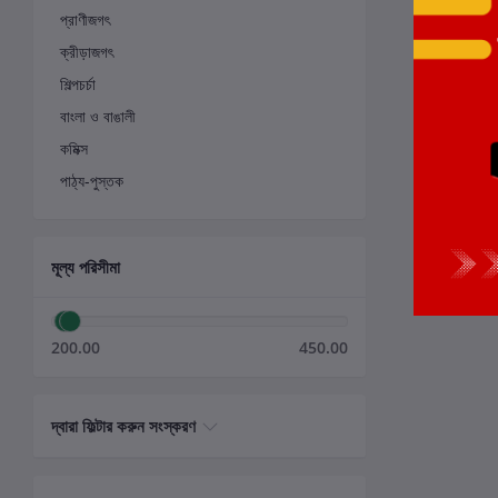
প্রাণীজগৎ
ক্রীড়াজগৎ
শিল্পচর্চা
বাংলা ও বাঙালী
কমিক্স
পাঠ্য-পুস্তক
মূল্য পরিসীমা
200.00
450.00
দ্বারা ফিল্টার করুন সংস্করণ