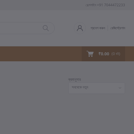
হেল্পলাইন
+91 7044472233
প্রবেশ করুন
রেজিস্ট্রেশান
₹0.00
(
0
বই)
ক্রমানুসার
সবথেকে নতুন