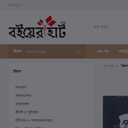
Bangla
বিভাগ
হোম পেজ
অর্ডার ট্
(সবগুলো দেখুন)
হোম পেজ
"বিভা
বিভাগ
উপন্যাস
প্রবন্ধ/গদ্য
কাব্যগ্রন্থ
জীবনী ও স্মৃতিকথা
চিঠিপত্র ও সাক্ষাৎকারসংগ্রহ