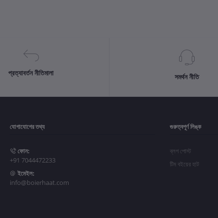
প্রত্যাবর্তন নীতিমালা
সমর্থন নীতি
যোগাযোগের তথ্য
গুরুত্বপূর্ণ লিঙ্ক
ফোন:
ব্লগ পোস্ট
+91 7044472233
টিম বইয়ের হাট
ইমেইল:
info@boierhaat.com