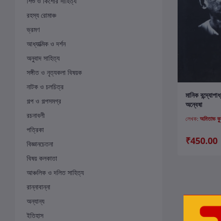
শিশু ও কিশোর সাহিত্য
রহস্য রোমাঞ্চ
ভ্রমণ
আধ্যাত্মিক ও দর্শন
অনুবাদ সাহিত্য
সঙ্গীত ও নৃত্যকলা বিষয়ক
নাটক ও চলচিত্র
ক
মানিক বন্দ্যোপা
গল্প ও গল্পসমগ্র
অন্বেষা
রচনাবলী
লেখক:
অমিতাভ কুু
পত্রিকা
₹450.00
বিজ্ঞানচেতনা
বিষয় কলকাতা
আঞ্চলিক ও দলিত সাহিত্য
রান্নাবান্না
অন্যান্য
ইতিহাস