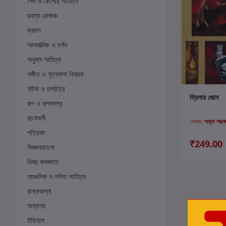
শিশু ও কিশোর সাহিত্য
রহস্য রোমাঞ্চ
ভ্রমণ
আধ্যাত্মিক ও দর্শন
অনুবাদ সাহিত্য
সঙ্গীত ও নৃত্যকলা বিষয়ক
নাটক ও চলচিত্র
ক
থ্রিলার জোন
গল্প ও গল্পসমগ্র
রচনাবলী
লেখক:
অমৃত শঙ্কর 
পত্রিকা
₹249.00
বিজ্ঞানচেতনা
বিষয় কলকাতা
আঞ্চলিক ও দলিত সাহিত্য
রান্নাবান্না
অন্যান্য
ইতিহাস