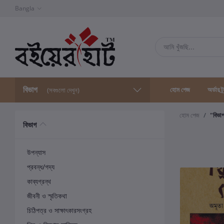
Bangla
বিভাগ
হোম পেজ
অর্ডার ট্
(সবগুলো দেখুন)
হোম পেজ
"বিভা
বিভাগ
উপন্যাস
প্রবন্ধ/গদ্য
কাব্যগ্রন্থ
জীবনী ও স্মৃতিকথা
চিঠিপত্র ও সাক্ষাৎকারসংগ্রহ