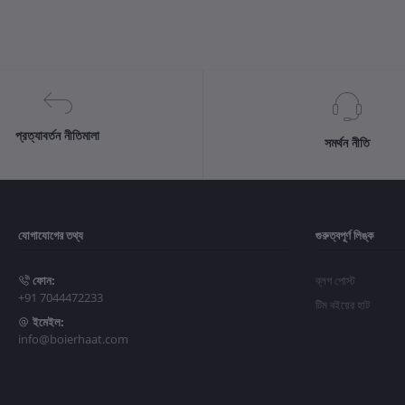
প্রত্যাবর্তন নীতিমালা
সমর্থন নীতি
যোগাযোগের তথ্য
গুরুত্বপূর্ণ লিঙ্ক
ফোন:
ব্লগ পোস্ট
+91 7044472233
টিম বইয়ের হাট
ইমেইল:
info@boierhaat.com