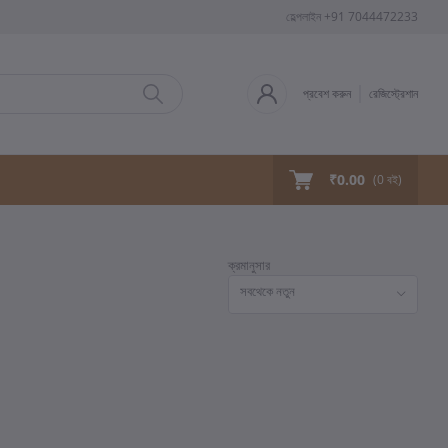
হেল্পলাইন
+91 7044472233
প্রবেশ করুন
রেজিস্ট্রেশান
₹0.00
(
0
বই)
ক্রমানুসার
সবথেকে নতুন