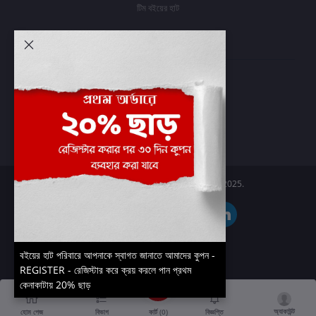
টিম বইয়ের হাট
আমার অ্যাকাউন্ট
প্রবেশ করুন
অর্ডার ইতিহাস
আমার ইচ্ছাগুলি
অর্ডার ট্র্যাকিং
Boier Haat™ | © All rights reserved 2025.
বইয়ের হাট পরিবারে আপনাকে স্বাগত জানাতে আমাদের কুপন -
REGISTER - রেজিস্টার করে ক্রয় করলে পান প্রথম
কেনাকাটায় 20% ছাড়
অ্যাকাউন্ট
কার্ট (
0
)
হোম পেজ
বিভাগ
বিজ্ঞপ্তি