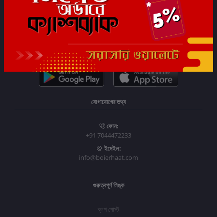
সাবস্ক্রাইব
যোগাযোগের তথ্য
ফোন:
+91 7044472233
ইমেইল:
info@boierhaat.com
গুরুত্বপূর্ণ লিঙ্ক
ব্লগ পোস্ট