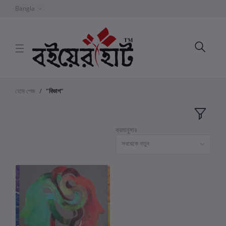
Bangla
হোম পেজ
"বিভাগ"
ক্রমানুসার
সবথেকে নতুন