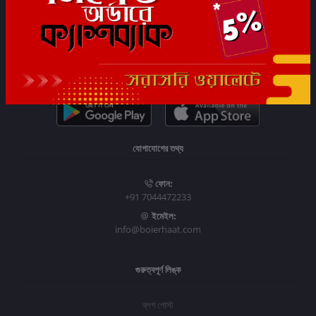
সাবস্ক্রাইব
যোগাযোগের তথ্য
ফোন:
+91 7044472233
ইমেইল:
info@boierhaat.com
গুরুত্বপূর্ণ লিঙ্ক
ব্লগ পোস্ট