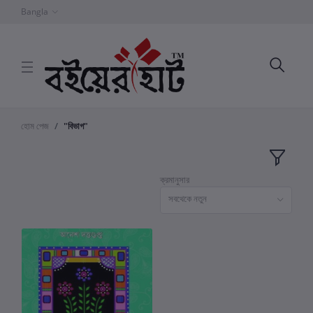
Bangla
হোম পেজ
"বিভাগ"
ক্রমানুসার
সবথেকে নতুন