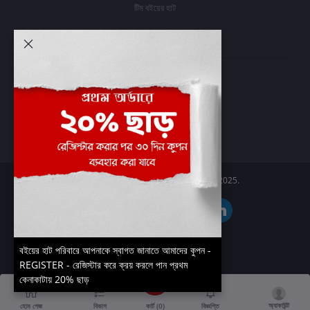
টিম বইয়ের হাট
আমার অ্যাকাউন্ট
প্রবেশ করুন
অর্ডার ইতিহাস
আমার ইচ্ছাগুলি
অর্ডার ট্র্যাকিং
Boier Haat™ | © All rights reserved 2025.
বইয়ের হাট পরিবারে আপনাকে স্বাগত জানাতে আমাদের কুপন -
REGISTER - রেজিস্টার করে ক্রয় করলে পান প্রথম
কেনাকাটায় 20% ছাড়
অ্যাকাউন্ট
কার্ট (
0
)
হোম পেজ
বিভাগ
বিজ্ঞপ্তি