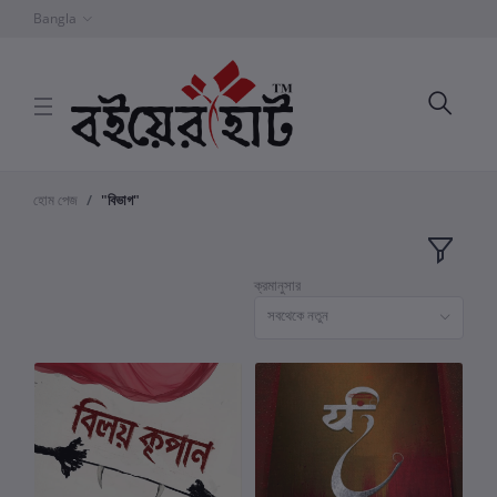
Bangla
হোম পেজ
"বিভাগ"
ক্রমানুসার
সবথেকে নতুন