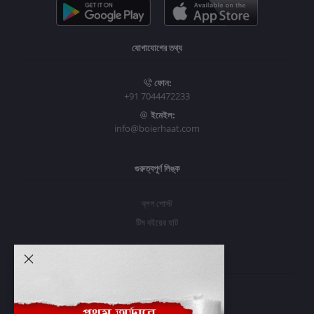
যোগাযোগের তথ্য
ফোন:
+91 7044472233
ইমেইল:
info@boierhaat.com
গুরুত্বপূর্ণ লিঙ্ক
ব্লগ পোস্ট
টিম বইয়ের হাট
আমার অ্যাকাউন্ট
প্রবেশ করুন