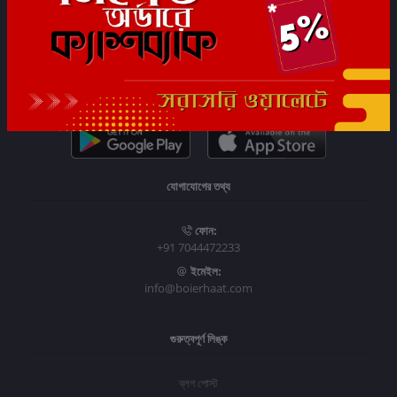
সাবস্ক্রাইব
যোগাযোগের তথ্য
ফোন:
+91 7044472233
ইমেইল:
info@boierhaat.com
গুরুত্বপূর্ণ লিঙ্ক
ব্লগ পোস্ট