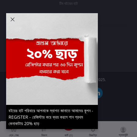
টিম বইয়ের হাট
আমার অ্যাকাউন্ট
প্রবেশ করুন
অর্ডার ইতিহাস
আমার ইচ্ছাগুলি
অর্ডার ট্র্যাকিং
Boier Haat™ | © All rights reserved 2025.
বইয়ের হাট পরিবারে আপনাকে স্বাগত জানাতে আমাদের কুপন -
REGISTER - রেজিস্টার করে ক্রয় করলে পান প্রথম
কেনাকাটায় 20% ছাড়
অ্যাকাউন্ট
কার্ট (
0
)
হোম পেজ
বিভাগ
বিজ্ঞপ্তি