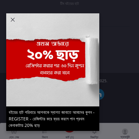
টিম বইয়ের হাট
আমার অ্যাকাউন্ট
প্রবেশ করুন
অর্ডার ইতিহাস
আমার ইচ্ছাগুলি
অর্ডার ট্র্যাকিং
Boier Haat™ | © All rights reserved 2025.
বইয়ের হাট পরিবারে আপনাকে স্বাগত জানাতে আমাদের কুপন -
REGISTER - রেজিস্টার করে ক্রয় করলে পান প্রথম
কেনাকাটায় 20% ছাড়
অ্যাকাউন্ট
কার্ট (
0
)
হোম পেজ
বিভাগ
বিজ্ঞপ্তি