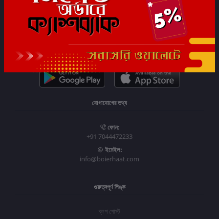
সাবস্ক্রাইব
যোগাযোগের তথ্য
ফোন:
+91 7044472233
ইমেইল:
info@boierhaat.com
গুরুত্বপূর্ণ লিঙ্ক
ব্লগ পোস্ট