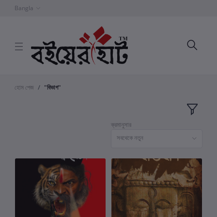
Bangla
হোম পেজ
"বিভাগ"
ক্রমানুসার
সবথেকে নতুন