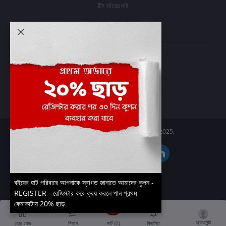
টিম বইয়ের হাট
আমার অ্যাকাউন্ট
প্রবেশ করুন
অর্ডার ইতিহাস
আমার ইচ্ছাগুলি
অর্ডার ট্র্যাকিং
Boier Haat™ | © All rights reserved 2025.
বইয়ের হাট পরিবারে আপনাকে স্বাগত জানাতে আমাদের কুপন -
REGISTER - রেজিস্টার করে ক্রয় করলে পান প্রথম
কেনাকাটায় 20% ছাড়
অ্যাকাউন্ট
কার্ট (
0
)
হোম পেজ
বিভাগ
বিজ্ঞপ্তি