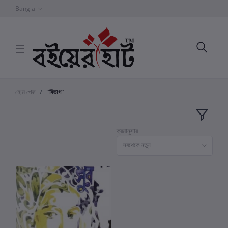
Bangla
হোম পেজ
"বিভাগ"
ক্রমানুসার
সবথেকে নতুন