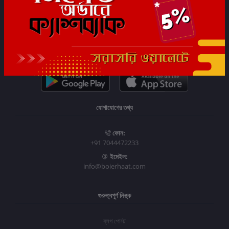
সাবস্ক্রাইব
যোগাযোগের তথ্য
ফোন:
+91 7044472233
ইমেইল:
info@boierhaat.com
গুরুত্বপূর্ণ লিঙ্ক
ব্লগ পোস্ট