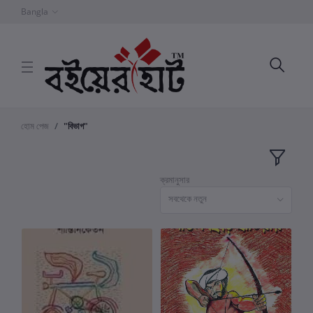
Bangla
হোম পেজ
"বিভাগ"
ক্রমানুসার
সবথেকে নতুন