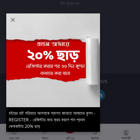
টিম বইয়ের হাট
আমার অ্যাকাউন্ট
প্রবেশ করুন
অর্ডার ইতিহাস
আমার ইচ্ছাগুলি
অর্ডার ট্র্যাকিং
Boier Haat™ | © All rights reserved 2025.
বইয়ের হাট পরিবারে আপনাকে স্বাগত জানাতে আমাদের কুপন -
REGISTER - রেজিস্টার করে ক্রয় করলে পান প্রথম
কেনাকাটায় 20% ছাড়
অ্যাকাউন্ট
কার্ট (
0
)
হোম পেজ
বিভাগ
বিজ্ঞপ্তি