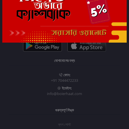
সাবস্ক্রাইব
যোগাযোগের তথ্য
ফোন:
+91 7044472233
ইমেইল:
info@boierhaat.com
গুরুত্বপূর্ণ লিঙ্ক
ব্লগ পোস্ট