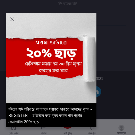
টিম বইয়ের হাট
আমার অ্যাকাউন্ট
প্রবেশ করুন
অর্ডার ইতিহাস
আমার ইচ্ছাগুলি
অর্ডার ট্র্যাকিং
Boier Haat™ | © All rights reserved 2025.
বইয়ের হাট পরিবারে আপনাকে স্বাগত জানাতে আমাদের কুপন -
REGISTER - রেজিস্টার করে ক্রয় করলে পান প্রথম
কেনাকাটায় 20% ছাড়
অ্যাকাউন্ট
কার্ট (
0
)
হোম পেজ
বিভাগ
বিজ্ঞপ্তি