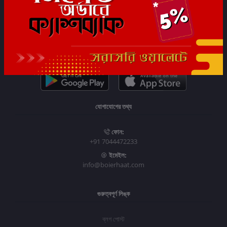
সাবস্ক্রাইব
যোগাযোগের তথ্য
ফোন:
+91 7044472233
ইমেইল:
info@boierhaat.com
গুরুত্বপূর্ণ লিঙ্ক
ব্লগ পোস্ট