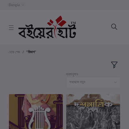
Bangla
হোম পেজ
"বিভাগ"
ক্রমানুসার
সবথেকে নতুন