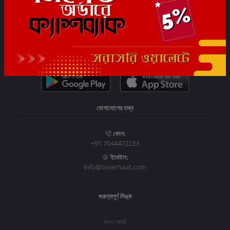
সাবস্ক্রাইব
যোগাযোগের তথ্য
ফোন:
+91 7044472233
ইমেইল:
info@boierhaat.com
গুরুত্বপূর্ণ লিঙ্ক
ব্লগ পোস্ট