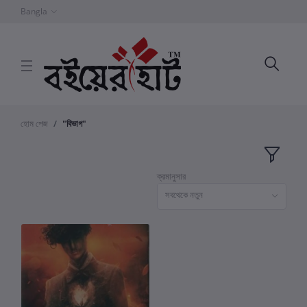
Bangla
হোম পেজ
"বিভাগ"
ক্রমানুসার
সবথেকে নতুন