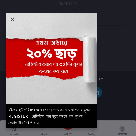
টিম বইয়ের হাট
আমার অ্যাকাউন্ট
প্রবেশ করুন
অর্ডার ইতিহাস
আমার ইচ্ছাগুলি
অর্ডার ট্র্যাকিং
Boier Haat™ | © All rights reserved 2025.
বইয়ের হাট পরিবারে আপনাকে স্বাগত জানাতে আমাদের কুপন -
REGISTER - রেজিস্টার করে ক্রয় করলে পান প্রথম
কেনাকাটায় 20% ছাড়
অ্যাকাউন্ট
কার্ট (
0
)
হোম পেজ
বিভাগ
বিজ্ঞপ্তি