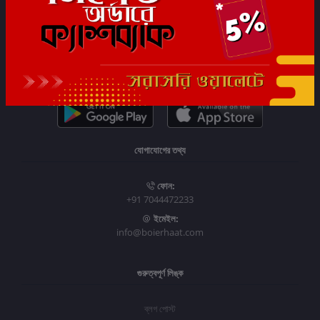
সাবস্ক্রাইব
যোগাযোগের তথ্য
ফোন:
+91 7044472233
ইমেইল:
info@boierhaat.com
গুরুত্বপূর্ণ লিঙ্ক
ব্লগ পোস্ট