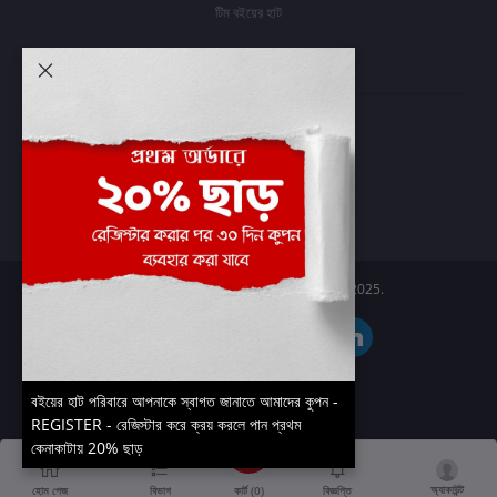
টিম বইয়ের হাট
আমার অ্যাকাউন্ট
প্রবেশ করুন
অর্ডার ইতিহাস
আমার ইচ্ছাগুলি
অর্ডার ট্র্যাকিং
Boier Haat™ | © All rights reserved 2025.
বইয়ের হাট পরিবারে আপনাকে স্বাগত জানাতে আমাদের কুপন -
REGISTER - রেজিস্টার করে ক্রয় করলে পান প্রথম
কেনাকাটায় 20% ছাড়
অ্যাকাউন্ট
কার্ট (
0
)
হোম পেজ
বিভাগ
বিজ্ঞপ্তি