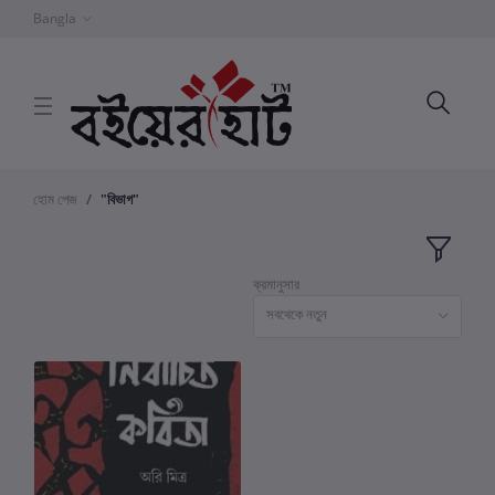
Bangla
হোম পেজ
"বিভাগ"
ক্রমানুসার
সবথেকে নতুন