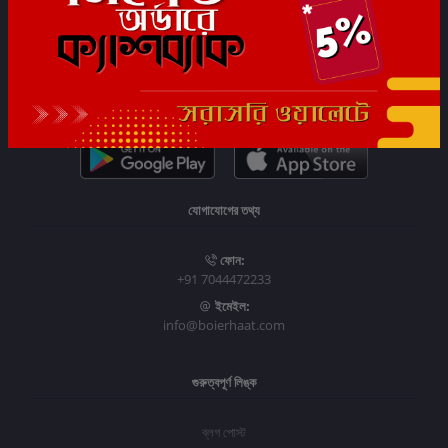
সাবস্ক্রাইব
যোগাযোগের তথ্য
ফোন:
+91 7044472233
ইমেইল:
info@boierhaat.com
গুরুত্বপূর্ণ লিঙ্ক
ব্লগ পোস্ট