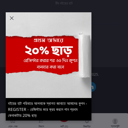
টিম বইয়ের হাট
আমার অ্যাকাউন্ট
প্রবেশ করুন
অর্ডার ইতিহাস
আমার ইচ্ছাগুলি
অর্ডার ট্র্যাকিং
Boier Haat™ | © All rights reserved 2025.
বইয়ের হাট পরিবারে আপনাকে স্বাগত জানাতে আমাদের কুপন -
REGISTER - রেজিস্টার করে ক্রয় করলে পান প্রথম
কেনাকাটায় 20% ছাড়
অ্যাকাউন্ট
কার্ট (
0
)
হোম পেজ
বিভাগ
বিজ্ঞপ্তি