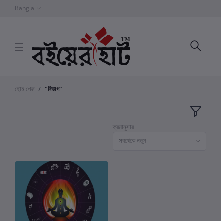
Bangla
হোম পেজ
"বিভাগ"
ক্রমানুসার
সবথেকে নতুন